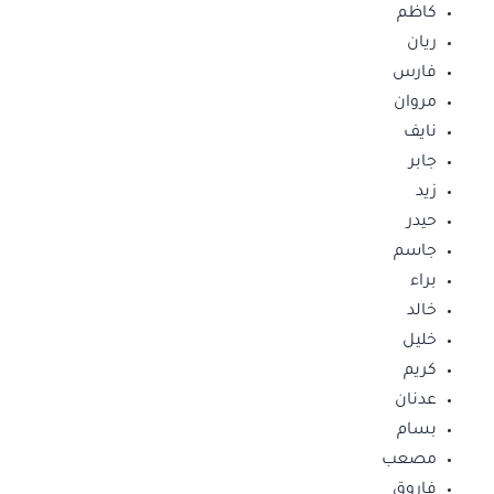
كاظم
ريان
فارس
مروان
نايف
جابر
زيد
حيدر
جاسم
براء
خالد
خليل
كريم
عدنان
بسام
مصعب
فاروق