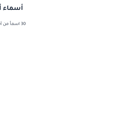
أسماء أو
30 اسماً من أسماء أولاد مواليد آيسلندا مختارة بعناية — انقر على أي اسم لنسخه مجاناً لحساباتك.