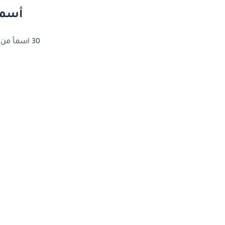
أسماء
30 اسماً من أسماء أولاد عربية غريبة مختارة بعناية — انقر على أي اسم لنسخه مجاناً لحساباتك.