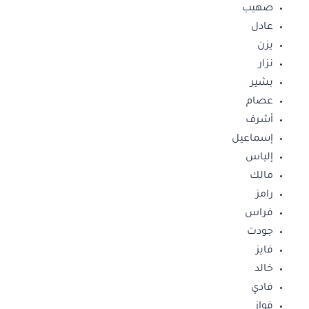
صهيب
عادل
يزن
نزار
بشير
عصام
أشرف
إسماعيل
إلياس
مالك
رامز
فراس
جودت
فايز
خالد
فادي
فواز