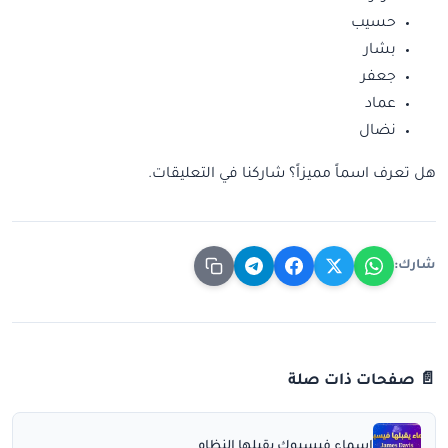
حسيب
بشار
جعفر
عماد
نضال
هل تعرف اسماً مميزاً؟ شاركنا في التعليقات.
شارك:
📄 صفحات ذات صلة
اسماء فيسبوك يقبلها النظام