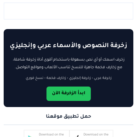
زخرفة النصوص والأسماء عربي وإنجليزي
زخرف اسمك أو أي نص بسهولة باستخدام أقوى أداة زخرفة شاملة،
مع زخارف فخمة جاهزة للنسخ تناسب الألعاب ومواقع التواصل.
زخرفة عربي • زخرفة إنجليزي • زخارف فخمة • نسخ فوري
ابدأ الزخرفة الآن
حمل تطبيق موقعنا
Download on the
Download on the