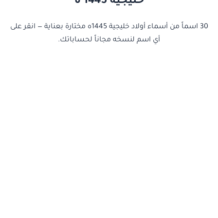
خليجيه 1445 ه
30 اسماً من أسماء أولاد خليجية 1445ه مختارة بعناية — انقر على
أي اسم لنسخه مجاناً لحساباتك.