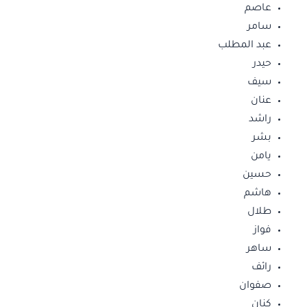
عاصم
سامر
عبد المطلب
حيدر
سيف
عنان
راشد
بشر
يامن
حسين
هاشم
طلال
فواز
ساهر
رائف
صفوان
كنان