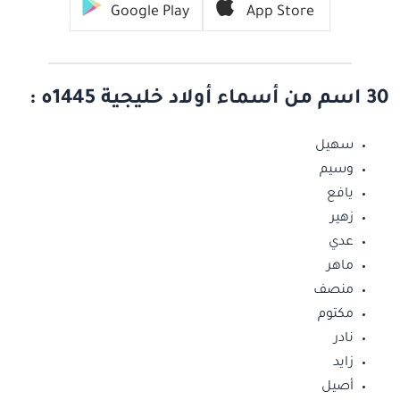
Google Play
App Store
30 اسم من أسماء أولاد خليجية 1445ه :
سهيل
وسيم
يافع
زهير
عدي
ماهر
منصف
مكتوم
نادر
زايد
أصيل