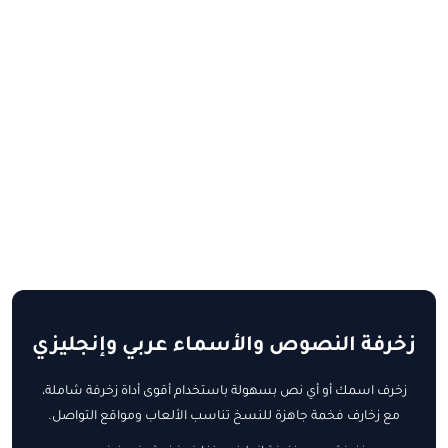
زخرفة النصوص والأسماء عربي وإنجليزي
زخرف اسمك أو أي نص بسهولة باستخدام أقوى أداة زخرفة شاملة،
مع زخارف فخمة جاهزة للنسخ تناسب الألعاب ومواقع التواصل.