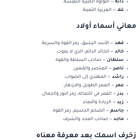
دانة
— اللؤلؤة الكبيرة النفيسة.
غلا
— العزيزة الثمينة.
معاني أسماء أولاد
فهد
— الأسد الرشيق، رمز القوة والسرعة.
خالد
— الخالد الدائم، الذي لا يموت.
سلطان
— صاحب السلطة والقوة.
ناصر
— المنتصر والمُعين.
راشد
— المهتدي إلى الصواب.
عمر
— العمر الطويل والازدهار.
بدر
— القمر في اكتماله، رمز النور والجمال.
زيد
— الزيادة والنماء.
جاسم
— الضخم الجسيم، رمز القوة.
ماجد
— صاحب المجد والشرف.
زخرف اسمك بعد معرفة معناه