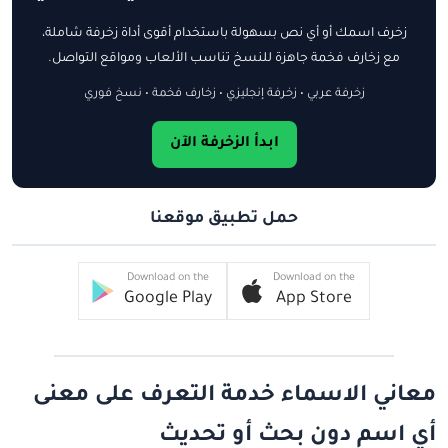
زخرف اسمك أو أي نص بسهولة باستخدام أقوى أداة زخرفة شاملة،
مع زخارف فخمة جاهزة للنسخ تناسب الألعاب ومواقع التواصل.
زخرفة عربي • زخرفة إنجليزي • زخارف فخمة • نسخ فوري
ابدأ الزخرفة الآن
حمل تطبيق موقعنا
Download on the
Download on the
Google Play
App Store
معاني الاسماء خدمة التعرف على معنى
أي اسم دون بحث أو تحديث