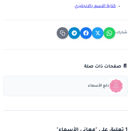
كتابة الاسم بالانجليزي
شارك:
📄 صفحات ذات صلة
دلع الأسماء
1 تعليق على "معاني الأسماء"