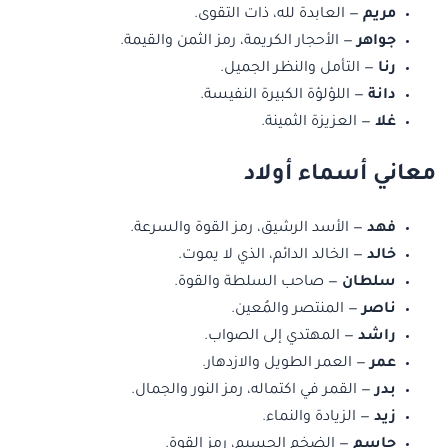
مريم
— العابدة لله، ذات التقوى.
جواهر
— الأحجار الكريمة، رمز الثمن والقيمة.
رنا
— التأمل والنظر الجميل.
دانة
— اللؤلؤة الكبيرة النفيسة.
غلا
— العزيزة الثمينة.
معاني أسماء أولاد
فهد
— الأسد الرشيق، رمز القوة والسرعة.
خالد
— الخالد الدائم، الذي لا يموت.
سلطان
— صاحب السلطة والقوة.
ناصر
— المنتصر والمُعين.
راشد
— المهتدي إلى الصواب.
عمر
— العمر الطويل والازدهار.
بدر
— القمر في اكتماله، رمز النور والجمال.
زيد
— الزيادة والنماء.
جاسم
— الضخم الجسيم، رمز القوة.