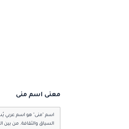
معنى اسم منى
اسم "منى" هو اسم عربي يُس
السياق والثقافة. من بين ا