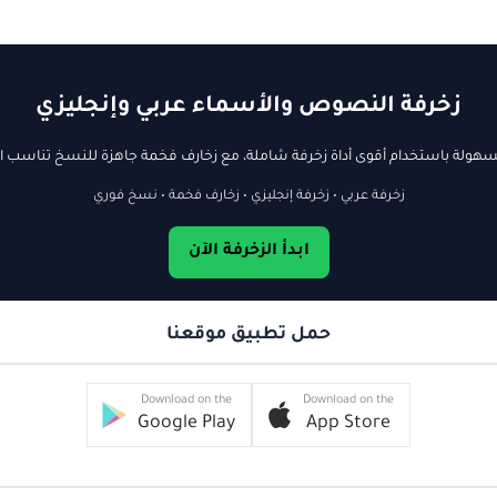
زخرفة النصوص والأسماء عربي وإنجليزي
ولة باستخدام أقوى أداة زخرفة شاملة، مع زخارف فخمة جاهزة للنسخ تناسب ال
زخرفة عربي • زخرفة إنجليزي • زخارف فخمة • نسخ فوري
ابدأ الزخرفة الآن
حمل تطبيق موقعنا
Download on the
Download on the
Google Play
App Store