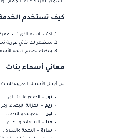
الأسماء العربية غنية بالمعاني وا
كيف تستخدم الخدمة
اكتب الاسم الذي تريد معر
ستظهر لك نتائج فورية تش
يمكنك تصفح قائمة الأسما
معاني أسماء بنات
من أجمل الأسماء العربية للبنات و
نور
— الضوء والإشراق.
ريم
— الغزالة البيضاء، رمز
لين
— النعومة واللطف.
هنا
— السعادة والهناء.
سارة
— البهجة والسرور.