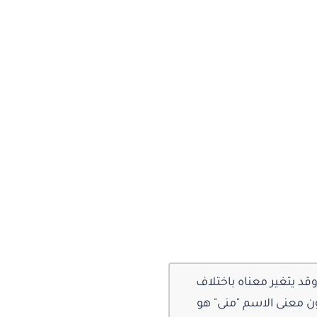
قد يتغير معناه باختلاف
ون معنى الاسم "منى" هو