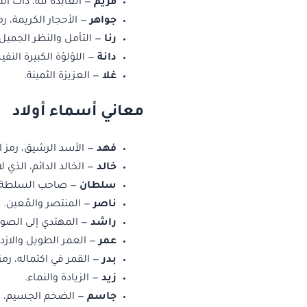
مريم
— العابدة لله، ذات الت
جواهر
— الأحجار الكريمة، رم
رنا
— التأمل والنظر الجميل.
دانة
— اللؤلؤة الكبيرة النف
غلا
— العزيزة الثمينة.
معاني أسماء أولاد
فهد
— الأسد الرشيق، رمز ا
خالد
— الخالد الدائم، الذي ل
سلطان
— صاحب السلطة و
ناصر
— المنتصر والمُعين.
راشد
— المهتدي إلى الصو
عمر
— العمر الطويل والازده
بدر
— القمر في اكتماله، رمز 
زيد
— الزيادة والنماء.
جاسم
— الضخم الجسيم، رم