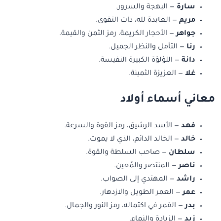
سارة
— البهجة والسرور.
مريم
— العابدة لله، ذات التقوى.
جواهر
— الأحجار الكريمة، رمز الثمن والقيمة.
رنا
— التأمل والنظر الجميل.
دانة
— اللؤلؤة الكبيرة النفيسة.
غلا
— العزيزة الثمينة.
معاني أسماء أولاد
فهد
— الأسد الرشيق، رمز القوة والسرعة.
خالد
— الخالد الدائم، الذي لا يموت.
سلطان
— صاحب السلطة والقوة.
ناصر
— المنتصر والمُعين.
راشد
— المهتدي إلى الصواب.
عمر
— العمر الطويل والازدهار.
بدر
— القمر في اكتماله، رمز النور والجمال.
زيد
— الزيادة والنماء.