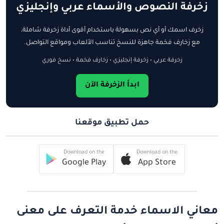
زخرفة النصوص والأسماء عربي وإنجليزي
زخرف اسمك أو أي نص بسهولة باستخدام أقوى أداة زخرفة شاملة،
مع زخارف فخمة جاهزة للنسخ تناسب الألعاب ومواقع التواصل.
زخرفة عربي • زخرفة إنجليزي • زخارف فخمة • نسخ فوري
ابدأ الزخرفة الآن
حمل تطبيق موقعنا
Download on the
Download on the
Google Play
App Store
معاني الاسماء خدمة التعرف على معنى