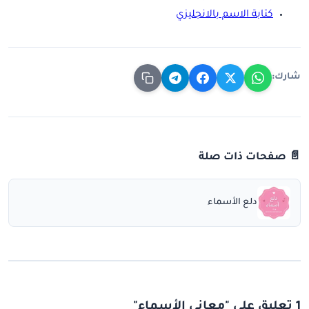
كتابة الاسم بالانجليزي
شارك:
📄 صفحات ذات صلة
دلع الأسماء
1 تعليق على "معاني الأسماء"