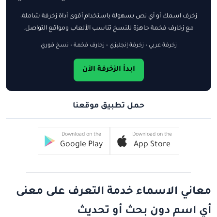
زخرف اسمك أو أي نص بسهولة باستخدام أقوى أداة زخرفة شاملة،
مع زخارف فخمة جاهزة للنسخ تناسب الألعاب ومواقع التواصل.
زخرفة عربي • زخرفة إنجليزي • زخارف فخمة • نسخ فوري
ابدأ الزخرفة الآن
حمل تطبيق موقعنا
Download on the
Download on the
Google Play
App Store
معاني الاسماء خدمة التعرف على معنى
أي اسم دون بحث أو تحديث