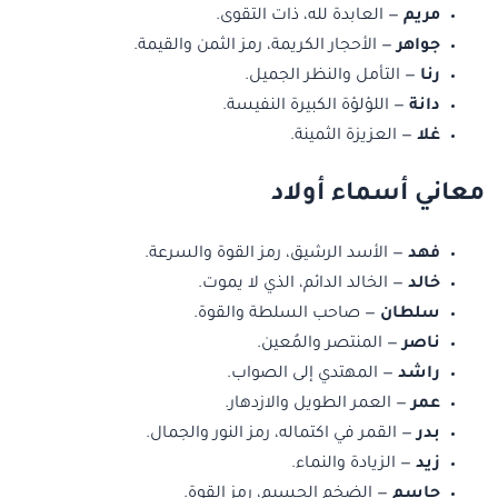
مريم
— العابدة لله، ذات التقوى.
جواهر
— الأحجار الكريمة، رمز الثمن والقيمة.
رنا
— التأمل والنظر الجميل.
دانة
— اللؤلؤة الكبيرة النفيسة.
غلا
— العزيزة الثمينة.
معاني أسماء أولاد
فهد
— الأسد الرشيق، رمز القوة والسرعة.
خالد
— الخالد الدائم، الذي لا يموت.
سلطان
— صاحب السلطة والقوة.
ناصر
— المنتصر والمُعين.
راشد
— المهتدي إلى الصواب.
عمر
— العمر الطويل والازدهار.
بدر
— القمر في اكتماله، رمز النور والجمال.
زيد
— الزيادة والنماء.
جاسم
— الضخم الجسيم، رمز القوة.