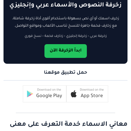
زخرفة النصوص والأسماء عربي وإنجليزي
زخرف اسمك أو أي نص بسهولة باستخدام أقوى أداة زخرفة شاملة،
مع زخارف فخمة جاهزة للنسخ تناسب الألعاب ومواقع التواصل.
زخرفة عربي • زخرفة إنجليزي • زخارف فخمة • نسخ فوري
ابدأ الزخرفة الآن
حمل تطبيق موقعنا
Download on the
Download on the
Google Play
App Store
معاني الاسماء خدمة التعرف على معنى