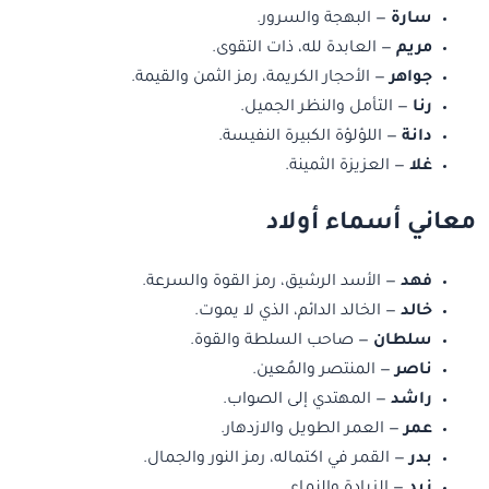
سارة
— البهجة والسرور.
مريم
— العابدة لله، ذات التقوى.
جواهر
— الأحجار الكريمة، رمز الثمن والقيمة.
رنا
— التأمل والنظر الجميل.
دانة
— اللؤلؤة الكبيرة النفيسة.
غلا
— العزيزة الثمينة.
معاني أسماء أولاد
فهد
— الأسد الرشيق، رمز القوة والسرعة.
خالد
— الخالد الدائم، الذي لا يموت.
سلطان
— صاحب السلطة والقوة.
ناصر
— المنتصر والمُعين.
راشد
— المهتدي إلى الصواب.
عمر
— العمر الطويل والازدهار.
بدر
— القمر في اكتماله، رمز النور والجمال.