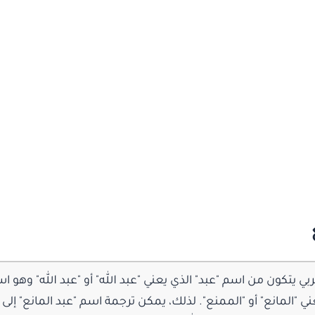
ي يتكون من اسم "عبد" الذي يعني "عبد الله" أو "عبد الله" وهو ا
عني "المانع" أو "الممنع". لذلك، يمكن ترجمة اسم "عبد المانع" إلى "