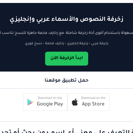
زخرفة النصوص والأسماء عربي وإنجليزي
ولة باستخدام أقوى أداة زخرفة شاملة، مع زخارف فخمة جاهزة للنسخ تناسب ال
زخرفة عربي • زخرفة إنجليزي • زخارف فخمة • نسخ فوري
ابدأ الزخرفة الآن
حمل تطبيق موقعنا
Download on the
Download on the
Google Play
App Store