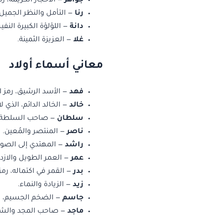
جواهر
— الأحجار الكريمة، رم
رنا
— التأمل والنظر الجميل.
دانة
— اللؤلؤة الكبيرة النف
غلا
— العزيزة الثمينة.
معاني أسماء أولاد
فهد
— الأسد الرشيق، رمز ا
خالد
— الخالد الدائم، الذي ل
سلطان
— صاحب السلطة و
ناصر
— المنتصر والمُعين.
راشد
— المهتدي إلى الصو
عمر
— العمر الطويل والازده
بدر
— القمر في اكتماله، رمز 
زيد
— الزيادة والنماء.
جاسم
— الضخم الجسيم، رم
ماجد
— صاحب المجد والش