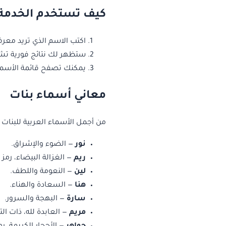
كيف تستخدم الخدمة
اكتب الاسم الذي تريد معر
ستظهر لك نتائج فورية تش
يمكنك تصفح قائمة الأسما
معاني أسماء بنات
من أجمل الأسماء العربية للبنات و
نور
— الضوء والإشراق.
ريم
— الغزالة البيضاء، رمز
لين
— النعومة واللطف.
هنا
— السعادة والهناء.
سارة
— البهجة والسرور.
مريم
— العابدة لله، ذات الت