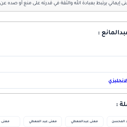
إيماني يرتبط بعبادة الله والثقة في قدرته على منع أو صده عن ال
دالمانع :
لانجليزي
ة :
د المحسن
معنى عبدالمعطي
معنى عبد المعطي
معنى 