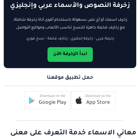
زخرفة النصوص والأسماء عربي وإنجليزي
زخرف اسمك أو أي نص بسهولة باستخدام أقوى أداة زخرفة شاملة،
مع زخارف فخمة جاهزة للنسخ تناسب الألعاب ومواقع التواصل.
زخرفة عربي • زخرفة إنجليزي • زخارف فخمة • نسخ فوري
ابدأ الزخرفة الآن
حمل تطبيق موقعنا
Download on the
Download on the
Google Play
App Store
معاني الاسماء خدمة التعرف على معنى