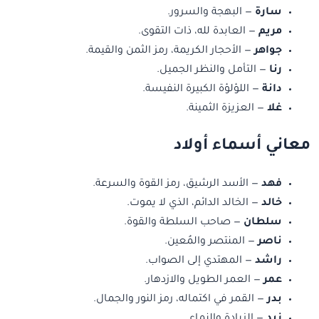
سارة
— البهجة والسرور.
مريم
— العابدة لله، ذات التقوى.
جواهر
— الأحجار الكريمة، رمز الثمن والقيمة.
رنا
— التأمل والنظر الجميل.
دانة
— اللؤلؤة الكبيرة النفيسة.
غلا
— العزيزة الثمينة.
معاني أسماء أولاد
فهد
— الأسد الرشيق، رمز القوة والسرعة.
خالد
— الخالد الدائم، الذي لا يموت.
سلطان
— صاحب السلطة والقوة.
ناصر
— المنتصر والمُعين.
راشد
— المهتدي إلى الصواب.
عمر
— العمر الطويل والازدهار.
بدر
— القمر في اكتماله، رمز النور والجمال.