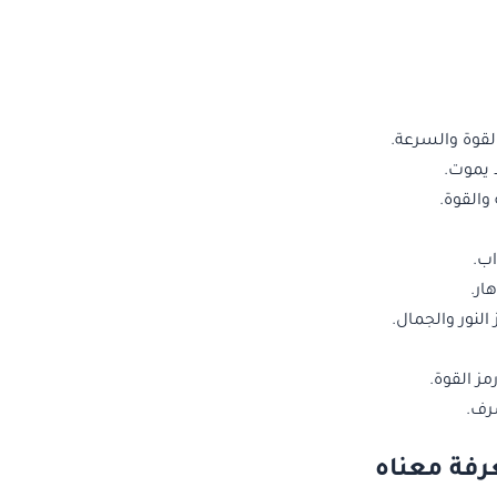
لقوة والسرعة.
ا يموت.
القوة.
اب.
ار.
النور والجمال.
ز القوة.
رف.
فة معناه