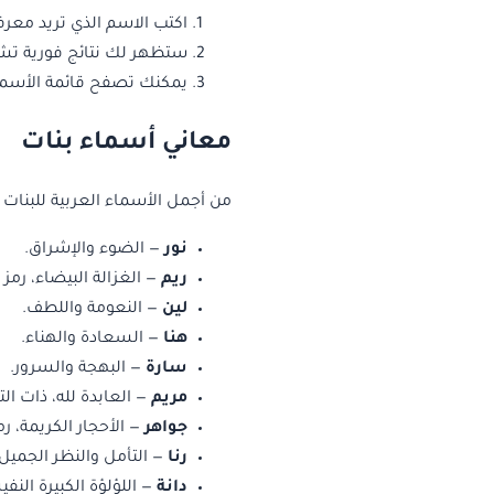
اكتب الاسم الذي تريد معر
ستظهر لك نتائج فورية تش
يمكنك تصفح قائمة الأسما
معاني أسماء بنات
من أجمل الأسماء العربية للبنات و
نور
— الضوء والإشراق.
ريم
— الغزالة البيضاء، رمز
لين
— النعومة واللطف.
هنا
— السعادة والهناء.
سارة
— البهجة والسرور.
مريم
— العابدة لله، ذات الت
جواهر
— الأحجار الكريمة، رم
رنا
— التأمل والنظر الجميل.
دانة
— اللؤلؤة الكبيرة النف