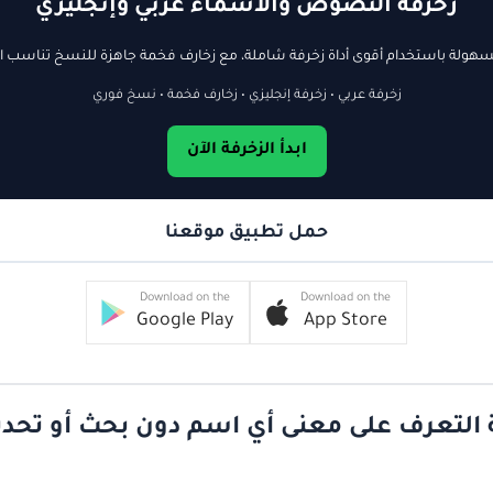
زخرفة النصوص والأسماء عربي وإنجليزي
ولة باستخدام أقوى أداة زخرفة شاملة، مع زخارف فخمة جاهزة للنسخ تناسب ال
زخرفة عربي • زخرفة إنجليزي • زخارف فخمة • نسخ فوري
ابدأ الزخرفة الآن
حمل تطبيق موقعنا
Download on the
Download on the
Google Play
App Store
 التعرف على معنى أي اسم دون بحث أو تحد