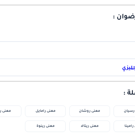
ضوان :
جليزي
ة :
رسيان
معنى روشان
معنى رامايل
معنى رو
رامينا
معنى ريتالا
معنى رينوة