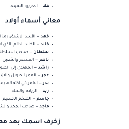
غلا
— العزيزة الثمينة.
معاني أسماء أولاد
فهد
— الأسد الرشيق، رمز ا
خالد
— الخالد الدائم، الذي ل
سلطان
— صاحب السلطة و
ناصر
— المنتصر والمُعين.
راشد
— المهتدي إلى الصو
عمر
— العمر الطويل والازده
بدر
— القمر في اكتماله، رمز 
زيد
— الزيادة والنماء.
جاسم
— الضخم الجسيم، رم
ماجد
— صاحب المجد والش
زخرف اسمك بعد معر