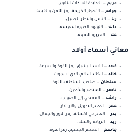
مريم
— العابدة لله، ذات التقوى.
جواهر
— الأحجار الكريمة، رمز الثمن والقيمة.
رنا
— التأمل والنظر الجميل.
دانة
— اللؤلؤة الكبيرة النفيسة.
غلا
— العزيزة الثمينة.
معاني أسماء أولاد
فهد
— الأسد الرشيق، رمز القوة والسرعة.
خالد
— الخالد الدائم، الذي لا يموت.
سلطان
— صاحب السلطة والقوة.
ناصر
— المنتصر والمُعين.
راشد
— المهتدي إلى الصواب.
عمر
— العمر الطويل والازدهار.
بدر
— القمر في اكتماله، رمز النور والجمال.
زيد
— الزيادة والنماء.
جاسم
— الضخم الجسيم، رمز القوة.