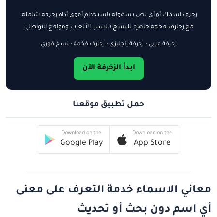
زخرف اسمك أو أي نص بسهولة باستخدام أقوى أداة زخرفة شاملة،
مع زخارف فخمة جاهزة للنسخ تناسب الألعاب ومواقع التواصل.
زخرفة عربي • زخرفة إنجليزي • زخارف فخمة • نسخ فوري
ابدأ الزخرفة الآن
حمل تطبيق موقعنا
Download on the
Download on the
Google Play
App Store
معاني الاسماء خدمة التعرف على معنى
أي اسم دون بحث أو تحديث