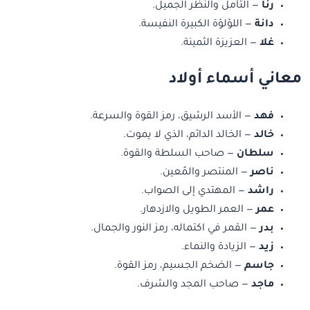
رنا
— التأمل والنظر الجميل.
دانة
— اللؤلؤة الكبيرة النفيسة.
غلا
— العزيزة الثمينة.
معاني أسماء أولاد
فهد
— الأسد الرشيق، رمز القوة والسرعة.
خالد
— الخالد الدائم، الذي لا يموت.
سلطان
— صاحب السلطة والقوة.
ناصر
— المنتصر والمُعين.
راشد
— المهتدي إلى الصواب.
عمر
— العمر الطويل والازدهار.
بدر
— القمر في اكتماله، رمز النور والجمال.
زيد
— الزيادة والنماء.
جاسم
— الضخم الجسيم، رمز القوة.
ماجد
— صاحب المجد والشرف.