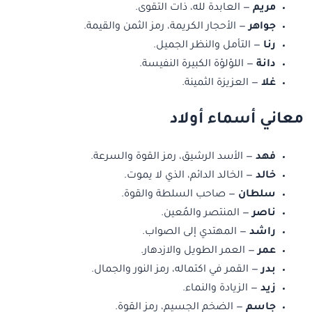
مريم
— العابدة لله، ذات التقوى.
جواهر
— الأحجار الكريمة، رمز الثمن والقيمة.
رنا
— التأمل والنظر الجميل.
دانة
— اللؤلؤة الكبيرة النفيسة.
غلا
— العزيزة الثمينة.
معاني أسماء أولاد
فهد
— الأسد الرشيق، رمز القوة والسرعة.
خالد
— الخالد الدائم، الذي لا يموت.
سلطان
— صاحب السلطة والقوة.
ناصر
— المنتصر والمُعين.
راشد
— المهتدي إلى الصواب.
عمر
— العمر الطويل والازدهار.
بدر
— القمر في اكتماله، رمز النور والجمال.
زيد
— الزيادة والنماء.
جاسم
— الضخم الجسيم، رمز القوة.