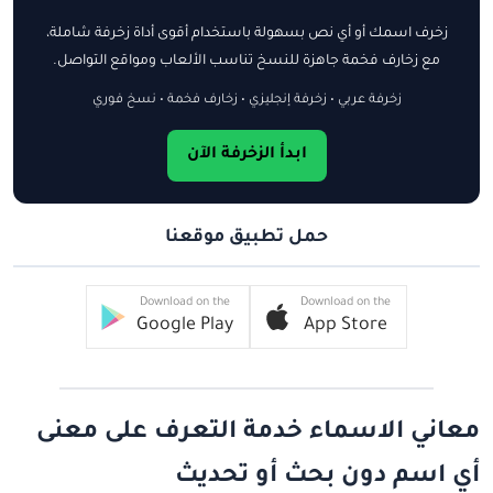
زخرف اسمك أو أي نص بسهولة باستخدام أقوى أداة زخرفة شاملة،
مع زخارف فخمة جاهزة للنسخ تناسب الألعاب ومواقع التواصل.
زخرفة عربي • زخرفة إنجليزي • زخارف فخمة • نسخ فوري
ابدأ الزخرفة الآن
حمل تطبيق موقعنا
Download on the
Download on the
Google Play
App Store
معاني الاسماء خدمة التعرف على معنى
أي اسم دون بحث أو تحديث