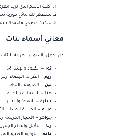
اكتب الاسم الذي تريد معر
ستظهر لك نتائج فورية تش
يمكنك تصفح قائمة الأسما
معاني أسماء بنات
من أجمل الأسماء العربية للبنات و
نور
— الضوء والإشراق.
ريم
— الغزالة البيضاء، رمز
لين
— النعومة واللطف.
هنا
— السعادة والهناء.
سارة
— البهجة والسرور.
مريم
— العابدة لله، ذات الت
جواهر
— الأحجار الكريمة، رم
رنا
— التأمل والنظر الجميل.
دانة
— اللؤلؤة الكبيرة النف