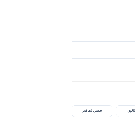
الين
معنى تماضر