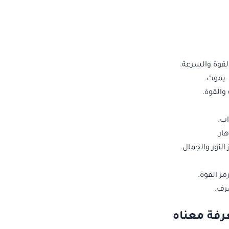
لقوة والسرعة.
ا يموت.
القوة.
اب.
ار.
النور والجمال.
ز القوة.
رف.
فة معناه