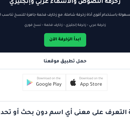
زخرفة النصوص والأسماء عربي وإنجليزي
ولة باستخدام أقوى أداة زخرفة شاملة، مع زخارف فخمة جاهزة للنسخ تناسب ال
زخرفة عربي • زخرفة إنجليزي • زخارف فخمة • نسخ فوري
ابدأ الزخرفة الآن
حمل تطبيق موقعنا
Download on the
Download on the
Google Play
App Store
 التعرف على معنى أي اسم دون بحث أو تحد