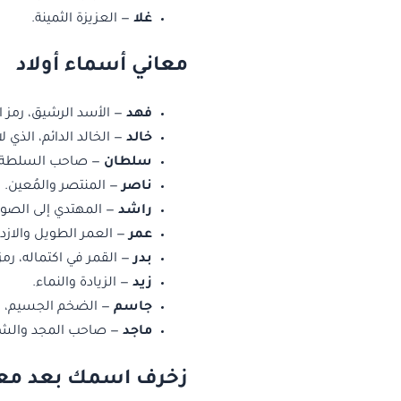
غلا
— العزيزة الثمينة.
معاني أسماء أولاد
فهد
— الأسد الرشيق، رمز ا
خالد
— الخالد الدائم، الذي ل
سلطان
— صاحب السلطة و
ناصر
— المنتصر والمُعين.
راشد
— المهتدي إلى الصو
عمر
— العمر الطويل والازده
بدر
— القمر في اكتماله، رمز 
زيد
— الزيادة والنماء.
جاسم
— الضخم الجسيم، رم
ماجد
— صاحب المجد والش
زخرف اسمك بعد معر