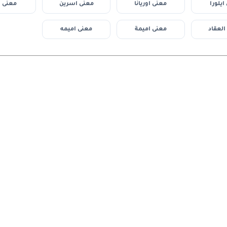
ايلورا
معنى اوريانا
معنى اسرين
معنى ار
العقاد
معنى اميمة
معنى اميمه