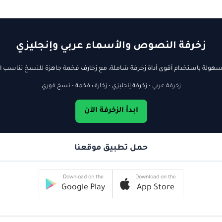
زخرفة النصوص والأسماء عربي وإنجليزي
ولة باستخدام أقوى أداة زخرفة شاملة، مع زخارف فخمة جاهزة للنسخ تناسب ال
زخرفة عربي • زخرفة إنجليزي • زخارف فخمة • نسخ فوري
ابدأ الزخرفة الآن
حمل تطبيق موقعنا
Download on the
Download on the
Google Play
App Store