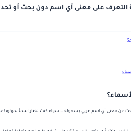
 التعرف على معنى أي اسم دون بحث أو تحد
؟
ناه
لأسماء؟
حث عن معنى أي اسم عربي بسهولة — سواء كنت تختار اسماً لمولودك،