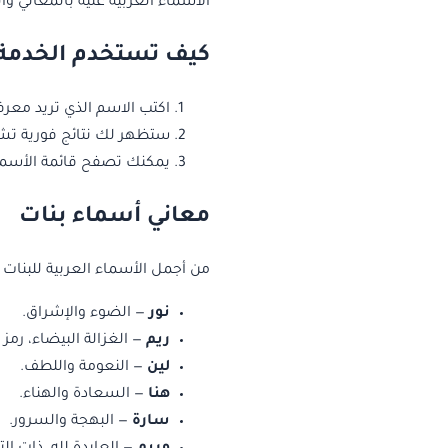
الأسماء العربية غنية بالمعاني وا
كيف تستخدم الخدمة
اكتب الاسم الذي تريد معر
ستظهر لك نتائج فورية تش
يمكنك تصفح قائمة الأسما
معاني أسماء بنات
من أجمل الأسماء العربية للبنات و
نور
— الضوء والإشراق.
ريم
— الغزالة البيضاء، رمز
لين
— النعومة واللطف.
هنا
— السعادة والهناء.
سارة
— البهجة والسرور.