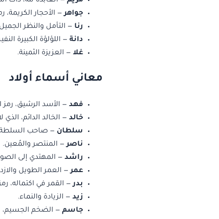
مريم
— العابدة لله، ذات الت
جواهر
— الأحجار الكريمة، رم
رنا
— التأمل والنظر الجميل.
دانة
— اللؤلؤة الكبيرة النف
غلا
— العزيزة الثمينة.
معاني أسماء أولاد
فهد
— الأسد الرشيق، رمز ا
خالد
— الخالد الدائم، الذي ل
سلطان
— صاحب السلطة و
ناصر
— المنتصر والمُعين.
راشد
— المهتدي إلى الصو
عمر
— العمر الطويل والازده
بدر
— القمر في اكتماله، رمز 
زيد
— الزيادة والنماء.
جاسم
— الضخم الجسيم، رم