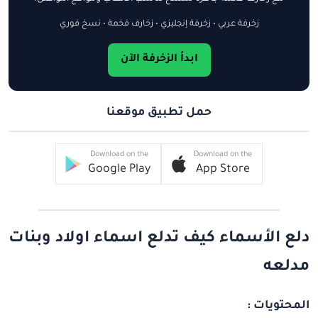
زخرفة عربي • زخرفة إنجليزي • زخارف فخمة • نسخ فوري
ابدأ الزخرفة الآن
حمل تطبيق موقعنا
Download on the
Download on the
Google Play
App Store
دلع الأسماء كيف تدلع اسماء اولاد وبنات
مدلعه
المحتويات :