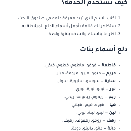
كيف تستخدم الخدمة؟
اكتب الاسم الذي تريد معرفة دلعه في صندوق البحث.
ستظهر لك قائمة بأجمل أسماء الدلع المرتبطة به.
اختر ما يناسبك وانسخه بنقرة واحدة.
دلع أسماء بنات
فاطمة
— فوفو، فاطوم، فطوم، فيفي.
مريم
— ميمو، ميرو، مرومة، ميار.
سارة
— سوسو، سارورة، سوار.
نور
— نونو، نورة، نوري.
ريم
— ريموم، ريمومة، ريمي.
هيا
— هيوه، هيتو، هيهي.
لين
— لينو، لينة، لوني.
رهف
— روفو، رهفوف، رهيف.
دانة
— دانو، دانيتو، دودة.