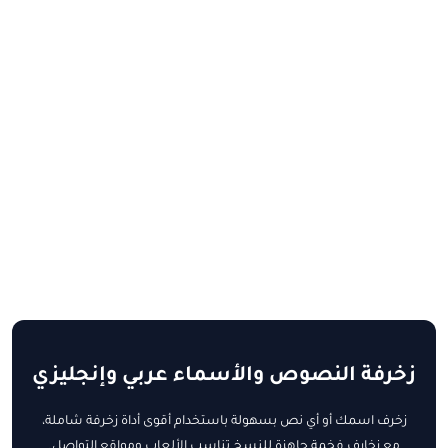
زخرفة النصوص والأسماء عربي وإنجليزي
زخرف اسمك أو أي نص بسهولة باستخدام أقوى أداة زخرفة شاملة،
مع زخارف فخمة جاهزة للنسخ تناسب الألعاب ومواقع التواصل.