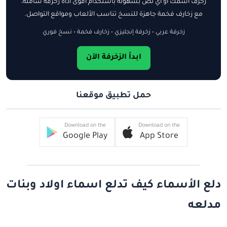
زخرف اسمك أو أي نص بسهولة باستخدام أقوى أداة زخرفة شاملة،
مع زخارف فخمة جاهزة للنسخ تناسب الألعاب ومواقع التواصل.
زخرفة عربي • زخرفة إنجليزي • زخارف فخمة • نسخ فوري
ابدأ الزخرفة الآن
حمل تطبيق موقعنا
Download on the
Download on the
Google Play
App Store
دلع الأسماء كيف تدلع اسماء اولاد وبنات
مدلعه