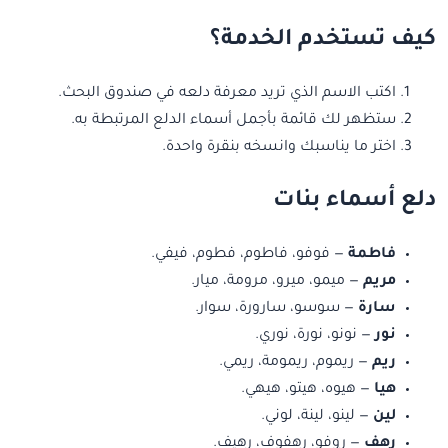
كيف تستخدم الخدمة؟
اكتب الاسم الذي تريد معرفة دلعه في صندوق البحث.
ستظهر لك قائمة بأجمل أسماء الدلع المرتبطة به.
اختر ما يناسبك وانسخه بنقرة واحدة.
دلع أسماء بنات
فاطمة
— فوفو، فاطوم، فطوم، فيفي.
مريم
— ميمو، ميرو، مرومة، ميار.
سارة
— سوسو، سارورة، سوار.
نور
— نونو، نورة، نوري.
ريم
— ريموم، ريمومة، ريمي.
هيا
— هيوه، هيتو، هيهي.
لين
— لينو، لينة، لوني.
رهف
— روفو، رهفوف، رهيف.