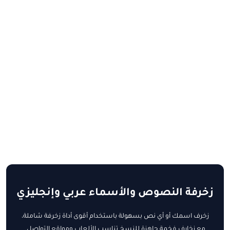
زخرفة النصوص والأسماء عربي وإنجليزي
زخرف اسمك أو أي نص بسهولة باستخدام أقوى أداة زخرفة شاملة،
مع زخارف فخمة جاهزة للنسخ تناسب الألعاب ومواقع التواصل.