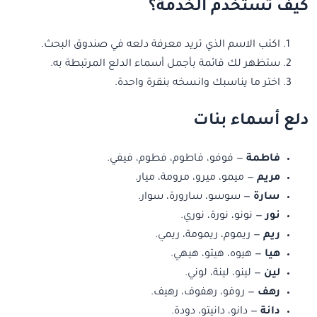
كيف تستخدم الخدمة؟
اكتب الاسم الذي تريد معرفة دلعه في صندوق البحث.
ستظهر لك قائمة بأجمل أسماء الدلع المرتبطة به.
اختر ما يناسبك وانسخه بنقرة واحدة.
دلع أسماء بنات
فاطمة
— فوفو، فاطوم، فطوم، فيفي.
مريم
— ميمو، ميرو، مرومة، ميار.
سارة
— سوسو، سارورة، سوار.
نور
— نونو، نورة، نوري.
ريم
— ريموم، ريمومة، ريمي.
هيا
— هيوه، هيتو، هيهي.
لين
— لينو، لينة، لوني.
رهف
— روفو، رهفوف، رهيف.
دانة
— دانو، دانيتو، دودة.