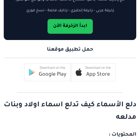
زخرفة عربي • زخرفة إنجليزي • زخارف فخمة • نسخ فوري
ابدأ الزخرفة الآن
حمل تطبيق موقعنا
Download on the
Download on the
Google Play
App Store
دلع الأسماء كيف تدلع اسماء اولاد وبنات
مدلعه
المحتويات :