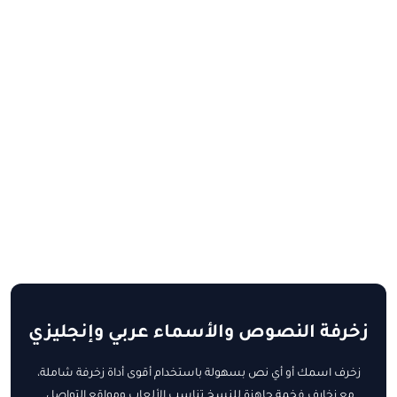
زخرفة النصوص والأسماء عربي وإنجليزي
زخرف اسمك أو أي نص بسهولة باستخدام أقوى أداة زخرفة شاملة،
مع زخارف فخمة جاهزة للنسخ تناسب الألعاب ومواقع التواصل.