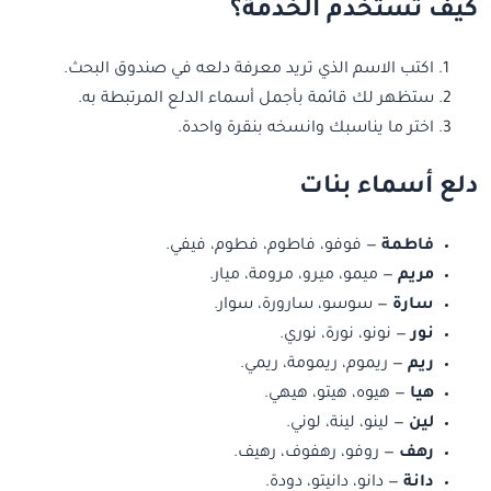
كيف تستخدم الخدمة؟
اكتب الاسم الذي تريد معرفة دلعه في صندوق البحث.
ستظهر لك قائمة بأجمل أسماء الدلع المرتبطة به.
اختر ما يناسبك وانسخه بنقرة واحدة.
دلع أسماء بنات
فاطمة
— فوفو، فاطوم، فطوم، فيفي.
مريم
— ميمو، ميرو، مرومة، ميار.
سارة
— سوسو، سارورة، سوار.
نور
— نونو، نورة، نوري.
ريم
— ريموم، ريمومة، ريمي.
هيا
— هيوه، هيتو، هيهي.
لين
— لينو، لينة، لوني.
رهف
— روفو، رهفوف، رهيف.
دانة
— دانو، دانيتو، دودة.