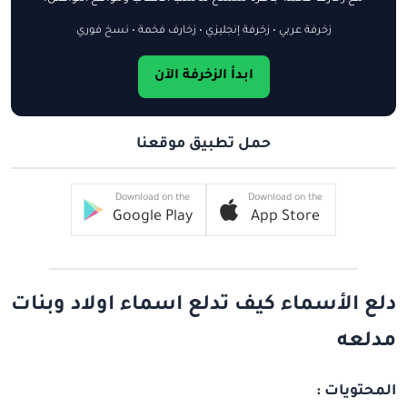
زخرفة عربي • زخرفة إنجليزي • زخارف فخمة • نسخ فوري
ابدأ الزخرفة الآن
حمل تطبيق موقعنا
Download on the
Download on the
Google Play
App Store
دلع الأسماء كيف تدلع اسماء اولاد وبنات
مدلعه
المحتويات :