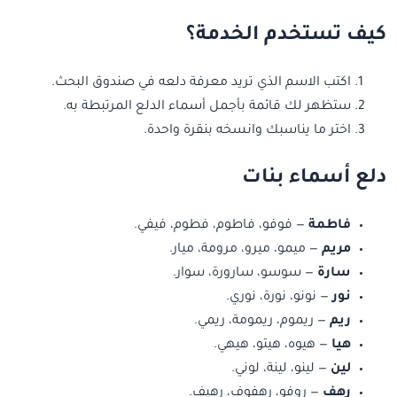
كيف تستخدم الخدمة؟
اكتب الاسم الذي تريد معرفة دلعه في صندوق البحث.
ستظهر لك قائمة بأجمل أسماء الدلع المرتبطة به.
اختر ما يناسبك وانسخه بنقرة واحدة.
دلع أسماء بنات
فاطمة
— فوفو، فاطوم، فطوم، فيفي.
مريم
— ميمو، ميرو، مرومة، ميار.
سارة
— سوسو، سارورة، سوار.
نور
— نونو، نورة، نوري.
ريم
— ريموم، ريمومة، ريمي.
هيا
— هيوه، هيتو، هيهي.
لين
— لينو، لينة، لوني.
رهف
— روفو، رهفوف، رهيف.