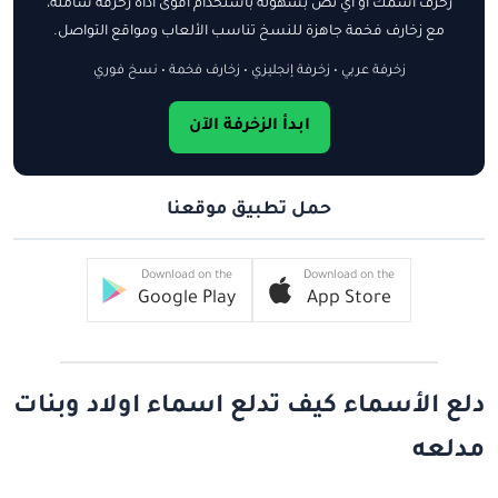
زخرف اسمك أو أي نص بسهولة باستخدام أقوى أداة زخرفة شاملة،
مع زخارف فخمة جاهزة للنسخ تناسب الألعاب ومواقع التواصل.
زخرفة عربي • زخرفة إنجليزي • زخارف فخمة • نسخ فوري
ابدأ الزخرفة الآن
حمل تطبيق موقعنا
Download on the
Download on the
Google Play
App Store
دلع الأسماء كيف تدلع اسماء اولاد وبنات
مدلعه