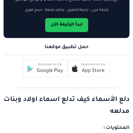
زخرفة عربي • زخرفة إنجليزي • زخارف فخمة • نسخ فوري
ابدأ الزخرفة الآن
حمل تطبيق موقعنا
Download on the
Download on the
Google Play
App Store
دلع الأسماء كيف تدلع اسماء اولاد وبنات
مدلعه
المحتويات :