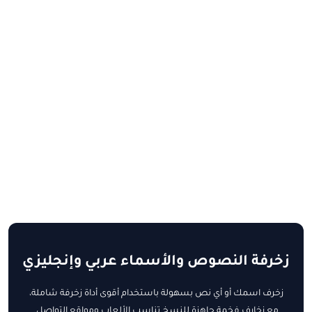
زخرفة النصوص والأسماء عربي وإنجليزي
زخرف اسمك أو أي نص بسهولة باستخدام أقوى أداة زخرفة شاملة،
مع زخارف فخمة جاهزة للنسخ تناسب الألعاب ومواقع التواصل.