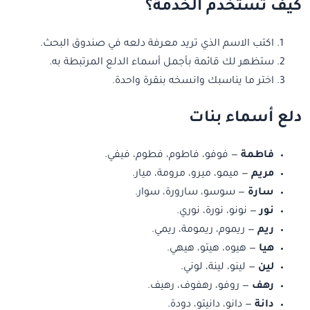
كيف تستخدم الخدمة؟
اكتب الاسم الذي تريد معرفة دلعه في صندوق البحث.
ستظهر لك قائمة بأجمل أسماء الدلع المرتبطة به.
اختر ما يناسبك وانسخه بنقرة واحدة.
دلع أسماء بنات
فاطمة
— فوفو، فاطوم، فطوم، فيفي.
مريم
— ميمو، ميرو، مرومة، ميار.
سارة
— سوسو، سارورة، سوار.
نور
— نونو، نورة، نوري.
ريم
— ريموم، ريمومة، ريمي.
هيا
— هيوه، هيتو، هيهي.
لين
— لينو، لينة، لوني.
رهف
— روفو، رهفوف، رهيف.
دانة
— دانو، دانيتو، دودة.