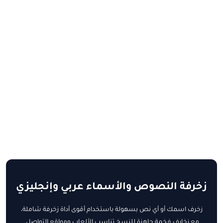
زخرفة النصوص والأسماء عربي وإنجليزي
زخرف اسمك أو أي نص بسهولة باستخدام أقوى أداة زخرفة شاملة،
مع زخارف فخمة جاهزة للنسخ تناسب الألعاب ومواقع التواصل.