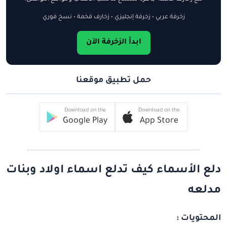
زخرفة عربي • زخرفة إنجليزي • زخارف فخمة • نسخ فوري
ابدأ الزخرفة الآن
حمل تطبيق موقعنا
Download on the
Download on the
Google Play
App Store
دلع الأسماء كيف تدلع اسماء اولاد وبنات
مدلعه
المحتويات :