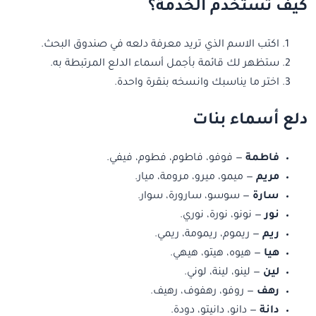
كيف تستخدم الخدمة؟
اكتب الاسم الذي تريد معرفة دلعه في صندوق البحث.
ستظهر لك قائمة بأجمل أسماء الدلع المرتبطة به.
اختر ما يناسبك وانسخه بنقرة واحدة.
دلع أسماء بنات
فاطمة
— فوفو، فاطوم، فطوم، فيفي.
مريم
— ميمو، ميرو، مرومة، ميار.
سارة
— سوسو، سارورة، سوار.
نور
— نونو، نورة، نوري.
ريم
— ريموم، ريمومة، ريمي.
هيا
— هيوه، هيتو، هيهي.
لين
— لينو، لينة، لوني.
رهف
— روفو، رهفوف، رهيف.
دانة
— دانو، دانيتو، دودة.