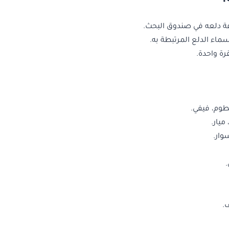
فة دلعه في صندوق البحث.
اء الدلع المرتبطة به.
رة واحدة.
وم، فيفي.
ميار.
ار.
.
.