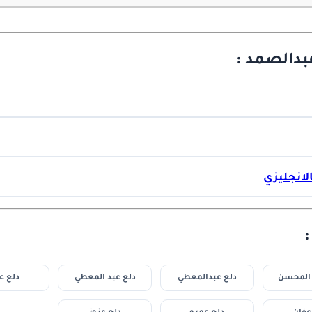
بدالصمد :
لانجليزي
 المحسن
دلع عبدالمعطي
دلع عبد المعطي
دلع ع