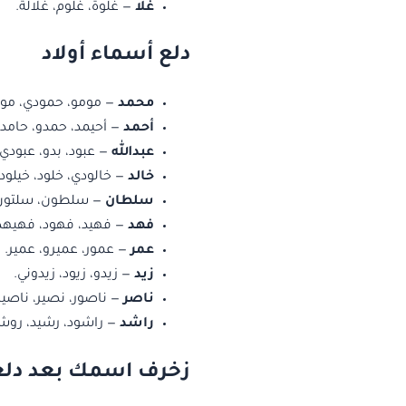
غلا
— غلوة، غلوم، غلالة.
دلع أسماء أولاد
محمد
— مومو، حمودي، مود
أحمد
— أحيمد، حمدو، حامد.
عبدالله
— عبود، بدو، عبودي.
خالد
— خالودي، خلود، خيلود.
سلطان
— سلطون، سلتون،
فهد
— فهيد، فهود، فهيهد
عمر
— عمور، عميرو، عمير.
زيد
— زيدو، زيود، زيدوني.
ناصر
— ناصور، نصير، ناصير
راشد
— راشود، رشيد، روش
زخرف اسمك بعد دلع