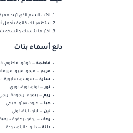
اكتب الاسم الذي تريد معر
ستظهر لك قائمة بأجمل أسم
اختر ما يناسبك وانسخه بنق
دلع أسماء بنات
فاطمة
— فوفو، فاطوم، فط
مريم
— ميمو، ميرو، مرومة، 
سارة
— سوسو، سارورة، سو
نور
— نونو، نورة، نوري.
ريم
— ريموم، ريمومة، ريمي
هيا
— هيوه، هيتو، هيهي.
لين
— لينو، لينة، لوني.
رهف
— روفو، رهفوف، رهيف
دانة
— دانو، دانيتو، دودة.