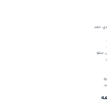
ي، حمد.
 سلو.
.
و.
د.
ه