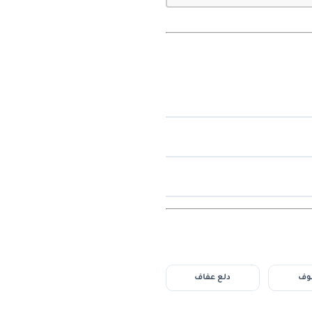
وف
دلع عفاف