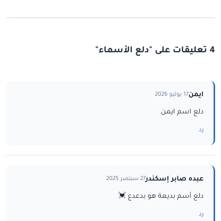
4 تعليقات على "دلع الأسماء"
ايمن
17 يوليو 2026
دلع اسم ايمن
رد
عبده صابر إسكندر
27 سبتمبر 2025
دلع أسم بديعة هو بدعدع 💓
رد