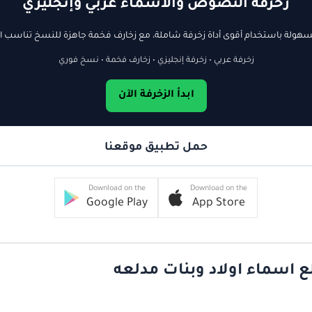
زخرفة النصوص والأسماء عربي وإنجليزي
ولة باستخدام أقوى أداة زخرفة شاملة، مع زخارف فخمة جاهزة للنسخ تناسب ال
زخرفة عربي • زخرفة إنجليزي • زخارف فخمة • نسخ فوري
ابدأ الزخرفة الآن
حمل تطبيق موقعنا
Download on the
Download on the
Google Play
App Store
ع اسماء اولاد وبنات مدلعه