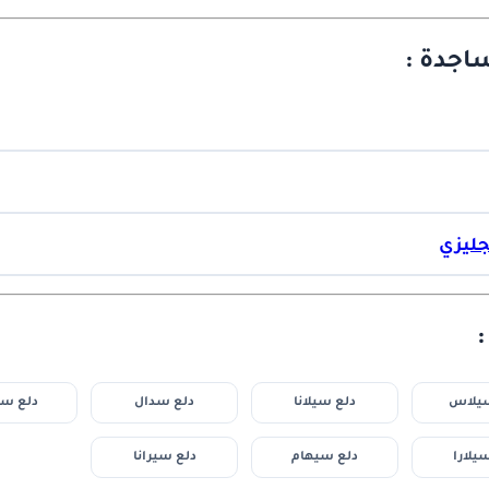
اجدة :
جليزي
سيلاس
دلع سيلانا
دلع سدال
دلع سي
يلارا
دلع سيهام
دلع سيرانا