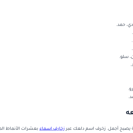
ي، حمد.
 سلو.
.
و.
د.
ه
ة يصبح أجمل. زخرف اسم دلعك عبر
زخارف اسماء
بعشرات الأنماط المز