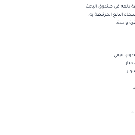
فة دلعه في صندوق البحث.
اء الدلع المرتبطة به.
رة واحدة.
وم، فيفي.
ميار.
ار.
.
.