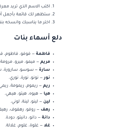
اكتب الاسم الذي تريد معر
ستظهر لك قائمة بأجمل أسم
اختر ما يناسبك وانسخه بنق
دلع أسماء بنات
فاطمة
— فوفو، فاطوم، فط
مريم
— ميمو، ميرو، مرومة، 
سارة
— سوسو، سارورة، سو
نور
— نونو، نورة، نوري.
ريم
— ريموم، ريمومة، ريمي
هيا
— هيوه، هيتو، هيهي.
لين
— لينو، لينة، لوني.
رهف
— روفو، رهفوف، رهيف
دانة
— دانو، دانيتو، دودة.
غلا
— غلوة، غلوم، غلالة.