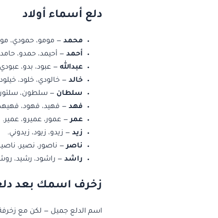
دلع أسماء أولاد
محمد
— مومو، حمودي، مود
أحمد
— أحيمد، حمدو، حامد.
عبدالله
— عبود، بدو، عبودي.
خالد
— خالودي، خلود، خيلود.
سلطان
— سلطون، سلتون،
فهد
— فهيد، فهود، فهيهد
عمر
— عمور، عميرو، عمير.
زيد
— زيدو، زيود، زيدوني.
ناصر
— ناصور، نصير، ناصير
راشد
— راشود، رشيد، روش
زخرف اسمك بعد دلع
اسم الدلع جميل — لكن مع زخرف