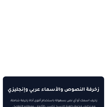
زخرفة النصوص والأسماء عربي وإنجليزي
زخرف اسمك أو أي نص بسهولة باستخدام أقوى أداة زخرفة شاملة،
مع زخارف فخمة جاهزة للنسخ تناسب الألعاب ومواقع التواصل.