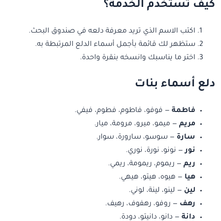
كيف تستخدم الخدمة؟
اكتب الاسم الذي تريد معرفة دلعه في صندوق البحث.
ستظهر لك قائمة بأجمل أسماء الدلع المرتبطة به.
اختر ما يناسبك وانسخه بنقرة واحدة.
دلع أسماء بنات
فاطمة
— فوفو، فاطوم، فطوم، فيفي.
مريم
— ميمو، ميرو، مرومة، ميار.
سارة
— سوسو، سارورة، سوار.
نور
— نونو، نورة، نوري.
ريم
— ريموم، ريمومة، ريمي.
هيا
— هيوه، هيتو، هيهي.
لين
— لينو، لينة، لوني.
رهف
— روفو، رهفوف، رهيف.
دانة
— دانو، دانيتو، دودة.