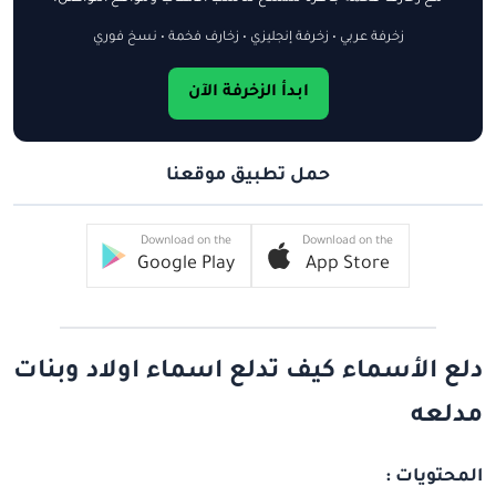
زخرفة عربي • زخرفة إنجليزي • زخارف فخمة • نسخ فوري
ابدأ الزخرفة الآن
حمل تطبيق موقعنا
Download on the
Download on the
Google Play
App Store
دلع الأسماء كيف تدلع اسماء اولاد وبنات
مدلعه
المحتويات :