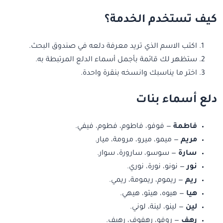
كيف تستخدم الخدمة؟
اكتب الاسم الذي تريد معرفة دلعه في صندوق البحث.
ستظهر لك قائمة بأجمل أسماء الدلع المرتبطة به.
اختر ما يناسبك وانسخه بنقرة واحدة.
دلع أسماء بنات
فاطمة
— فوفو، فاطوم، فطوم، فيفي.
مريم
— ميمو، ميرو، مرومة، ميار.
سارة
— سوسو، سارورة، سوار.
نور
— نونو، نورة، نوري.
ريم
— ريموم، ريمومة، ريمي.
هيا
— هيوه، هيتو، هيهي.
لين
— لينو، لينة، لوني.
رهف
— روفو، رهفوف، رهيف.