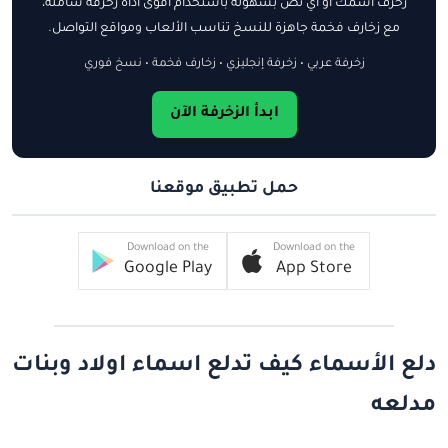
زخرف اسمك أو أي نص بسهولة باستخدام أقوى أداة زخرفة شاملة،
مع زخارف فخمة جاهزة للنسخ تناسب الألعاب ومواقع التواصل.
زخرفة عربي • زخرفة إنجليزي • زخارف فخمة • نسخ فوري
ابدأ الزخرفة الآن
حمل تطبيق موقعنا
Download on the
Download on the
Google Play
App Store
دلع الأسماء كيف تدلع اسماء اولاد وبنات
مدلعه