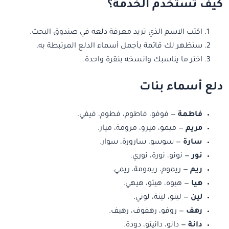
كيف تستخدم الخدمة؟
اكتب الاسم الذي تريد معرفة دلعه في صندوق البحث.
ستظهر لك قائمة بأجمل أسماء الدلع المرتبطة به.
اختر ما يناسبك وانسخه بنقرة واحدة.
دلع أسماء بنات
فاطمة
— فوفو، فاطوم، فطوم، فيفي.
مريم
— ميمو، ميرو، مرومة، ميار.
سارة
— سوسو، سارورة، سوار.
نور
— نونو، نورة، نوري.
ريم
— ريموم، ريمومة، ريمي.
هيا
— هيوه، هيتو، هيهي.
لين
— لينو، لينة، لوني.
رهف
— روفو، رهفوف، رهيف.
دانة
— دانو، دانيتو، دودة.