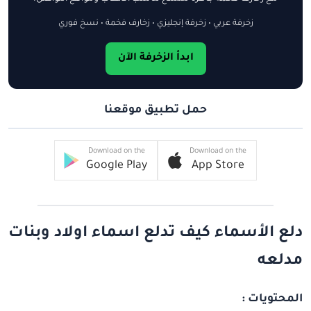
زخرفة عربي • زخرفة إنجليزي • زخارف فخمة • نسخ فوري
ابدأ الزخرفة الآن
حمل تطبيق موقعنا
Download on the
Download on the
Google Play
App Store
دلع الأسماء كيف تدلع اسماء اولاد وبنات
مدلعه
المحتويات :