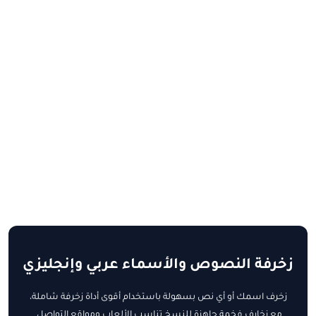
زخرفة النصوص والأسماء عربي وإنجليزي
زخرف اسمك أو أي نص بسهولة باستخدام أقوى أداة زخرفة شاملة،
مع زخارف فخمة جاهزة للنسخ تناسب الألعاب ومواقع التواصل.