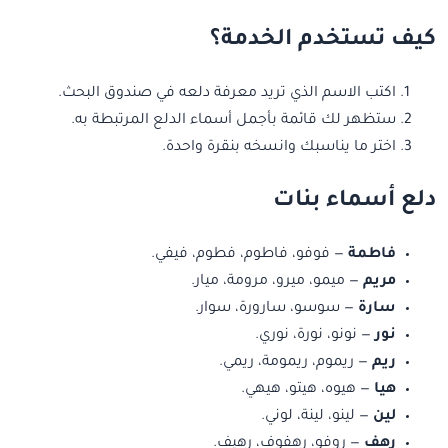
كيف تستخدم الخدمة؟
اكتب الاسم الذي تريد معرفة دلعه في صندوق البحث.
ستظهر لك قائمة بأجمل أسماء الدلع المرتبطة به.
اختر ما يناسبك وانسخه بنقرة واحدة.
دلع أسماء بنات
فاطمة
— فوفو، فاطوم، فطوم، فيفي.
مريم
— ميمو، ميرو، مرومة، ميار.
سارة
— سوسو، سارورة، سوار.
نور
— نونو، نورة، نوري.
ريم
— ريموم، ريمومة، ريمي.
هيا
— هيوه، هيتو، هيهي.
لين
— لينو، لينة، لوني.
رهف
— روفو، رهفوف، رهيف.