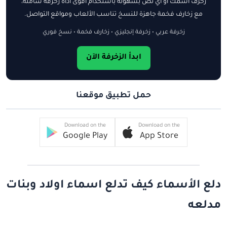
زخرف اسمك أو أي نص بسهولة باستخدام أقوى أداة زخرفة شاملة،
مع زخارف فخمة جاهزة للنسخ تناسب الألعاب ومواقع التواصل.
زخرفة عربي • زخرفة إنجليزي • زخارف فخمة • نسخ فوري
ابدأ الزخرفة الآن
حمل تطبيق موقعنا
Download on the
Download on the
Google Play
App Store
دلع الأسماء كيف تدلع اسماء اولاد وبنات
مدلعه