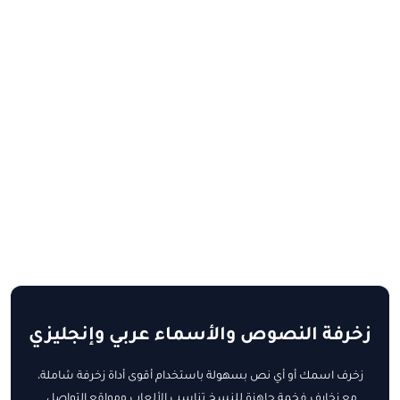
زخرفة النصوص والأسماء عربي وإنجليزي
زخرف اسمك أو أي نص بسهولة باستخدام أقوى أداة زخرفة شاملة،
مع زخارف فخمة جاهزة للنسخ تناسب الألعاب ومواقع التواصل.