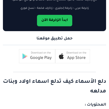
زخرفة عربي • زخرفة إنجليزي • زخارف فخمة • نسخ فوري
ابدأ الزخرفة الآن
حمل تطبيق موقعنا
Download on the
Download on the
Google Play
App Store
دلع الأسماء كيف تدلع اسماء اولاد وبنات
مدلعه
المحتويات :