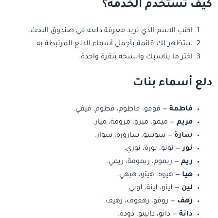
كيف تستخدم الخدمة؟
اكتب الاسم الذي تريد معرفة دلعه في صندوق البحث.
ستظهر لك قائمة بأجمل أسماء الدلع المرتبطة به.
اختر ما يناسبك وانسخه بنقرة واحدة.
دلع أسماء بنات
فاطمة
— فوفو، فاطوم، فطوم، فيفي.
مريم
— ميمو، ميرو، مرومة، ميار.
سارة
— سوسو، سارورة، سوار.
نور
— نونو، نورة، نوري.
ريم
— ريموم، ريمومة، ريمي.
هيا
— هيوه، هيتو، هيهي.
لين
— لينو، لينة، لوني.
رهف
— روفو، رهفوف، رهيف.
دانة
— دانو، دانيتو، دودة.