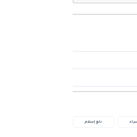
راء
دلع إسلام