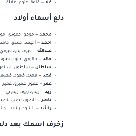
غلا
— غلوة، غلوم، غلالة.
دلع أسماء أولاد
محمد
— مومو، حمودي، مود
أحمد
— أحيمد، حمدو، حامد.
عبدالله
— عبود، بدو، عبودي.
خالد
— خالودي، خلود، خيلود.
سلطان
— سلطون، سلتون،
فهد
— فهيد، فهود، فهيهد
عمر
— عمور، عميرو، عمير.
زيد
— زيدو، زيود، زيدوني.
ناصر
— ناصور، نصير، ناصير
راشد
— راشود، رشيد، روش
زخرف اسمك بعد دلع