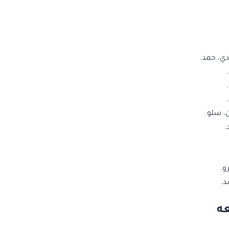
ي، حمد.
 سلو.
.
و.
د.
ه