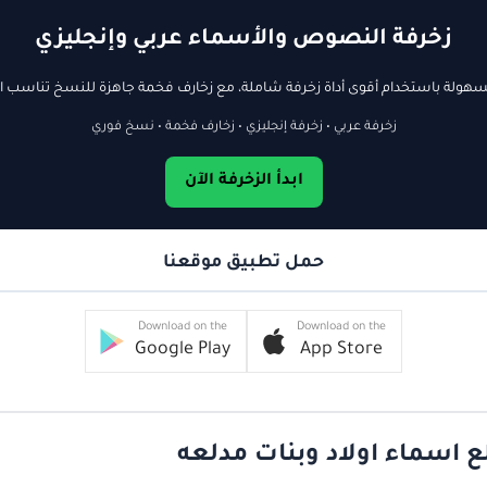
زخرفة النصوص والأسماء عربي وإنجليزي
ولة باستخدام أقوى أداة زخرفة شاملة، مع زخارف فخمة جاهزة للنسخ تناسب ال
زخرفة عربي • زخرفة إنجليزي • زخارف فخمة • نسخ فوري
ابدأ الزخرفة الآن
حمل تطبيق موقعنا
Download on the
Download on the
Google Play
App Store
ع اسماء اولاد وبنات مدلعه