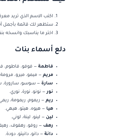
اكتب الاسم الذي تريد معر
ستظهر لك قائمة بأجمل أسم
اختر ما يناسبك وانسخه بنق
دلع أسماء بنات
فاطمة
— فوفو، فاطوم، فط
مريم
— ميمو، ميرو، مرومة، 
سارة
— سوسو، سارورة، سو
نور
— نونو، نورة، نوري.
ريم
— ريموم، ريمومة، ريمي
هيا
— هيوه، هيتو، هيهي.
لين
— لينو، لينة، لوني.
رهف
— روفو، رهفوف، رهيف
دانة
— دانو، دانيتو، دودة.