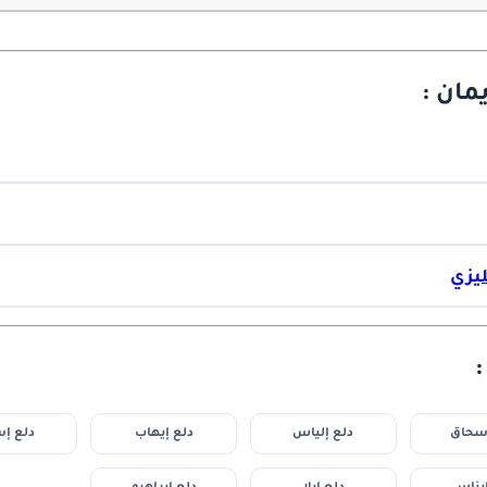
مان :
ليزي
إسحاق
دلع إلياس
دلع إيهاب
دلع إس