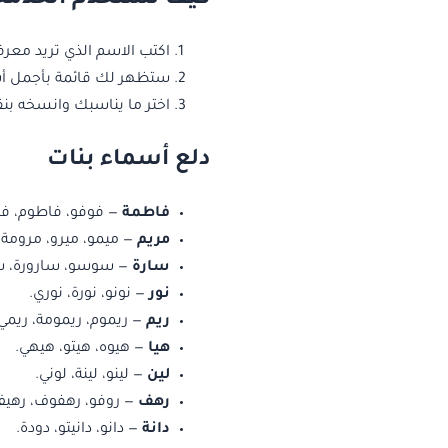
اكتب الاسم الذي تريد معر
ستظهر لك قائمة بأجمل أسم
اختر ما يناسبك وانسخه بنق
دلع أسماء بنات
فاطمة
— فوفو، فاطوم، فط
مريم
— ميمو، ميرو، مرومة، 
سارة
— سوسو، سارورة، سو
نور
— نونو، نورة، نوري.
ريم
— ريموم، ريمومة، ريمي
هيا
— هيوه، هيتو، هيهي.
لين
— لينو، لينة، لوني.
رهف
— روفو، رهفوف، رهيف
دانة
— دانو، دانيتو، دودة.