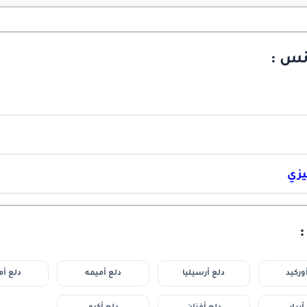
نس :
يزي
وركيد
دلع أرسيليا
دلع أميمه
دلع أم