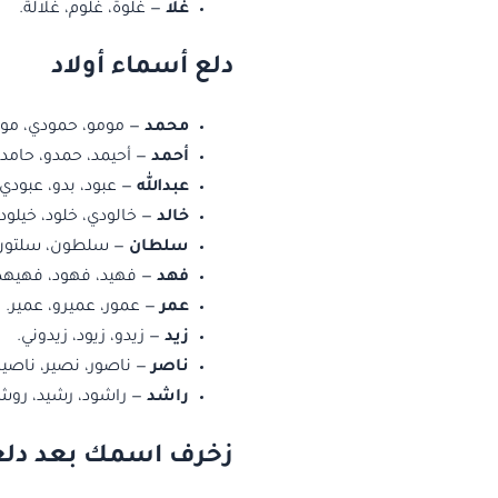
غلا
— غلوة، غلوم، غلالة.
دلع أسماء أولاد
محمد
— مومو، حمودي، مود
أحمد
— أحيمد، حمدو، حامد.
عبدالله
— عبود، بدو، عبودي.
خالد
— خالودي، خلود، خيلود.
سلطان
— سلطون، سلتون،
فهد
— فهيد، فهود، فهيهد
عمر
— عمور، عميرو، عمير.
زيد
— زيدو، زيود، زيدوني.
ناصر
— ناصور، نصير، ناصير
راشد
— راشود، رشيد، روش
زخرف اسمك بعد دلع