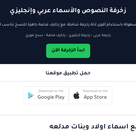
زخرفة النصوص والأسماء عربي وإنجليزي
ولة باستخدام أقوى أداة زخرفة شاملة، مع زخارف فخمة جاهزة للنسخ تناسب ال
زخرفة عربي • زخرفة إنجليزي • زخارف فخمة • نسخ فوري
ابدأ الزخرفة الآن
حمل تطبيق موقعنا
Download on the
Download on the
Google Play
App Store
ع اسماء اولاد وبنات مدلعه