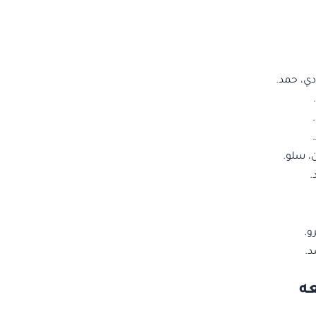
ي، حمد.
 سلو.
.
و.
د.
ه