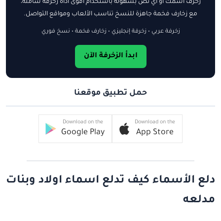
زخرف اسمك أو أي نص بسهولة باستخدام أقوى أداة زخرفة شاملة،
مع زخارف فخمة جاهزة للنسخ تناسب الألعاب ومواقع التواصل.
زخرفة عربي • زخرفة إنجليزي • زخارف فخمة • نسخ فوري
ابدأ الزخرفة الآن
حمل تطبيق موقعنا
Download on the
Download on the
Google Play
App Store
دلع الأسماء كيف تدلع اسماء اولاد وبنات
مدلعه