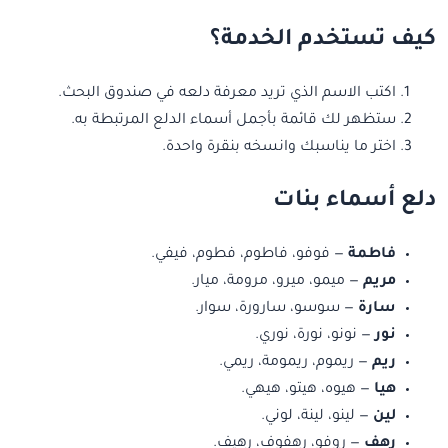
كيف تستخدم الخدمة؟
اكتب الاسم الذي تريد معرفة دلعه في صندوق البحث.
ستظهر لك قائمة بأجمل أسماء الدلع المرتبطة به.
اختر ما يناسبك وانسخه بنقرة واحدة.
دلع أسماء بنات
فاطمة
— فوفو، فاطوم، فطوم، فيفي.
مريم
— ميمو، ميرو، مرومة، ميار.
سارة
— سوسو، سارورة، سوار.
نور
— نونو، نورة، نوري.
ريم
— ريموم، ريمومة، ريمي.
هيا
— هيوه، هيتو، هيهي.
لين
— لينو، لينة، لوني.
رهف
— روفو، رهفوف، رهيف.