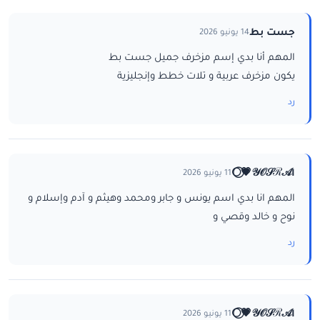
جست بط
14 يونيو 2026
المهم أنا بدي إسم مزخرف جميل جست بط
يكون مزخرف عربية و تلات خطط وإنجليزية
رد
ا𝒴𝒪𝒮ℛ𝒜💗⃝🌕
11 يونيو 2026
المهم انا بدي اسم يونس و جابر ومحمد وهيثم و آدم وإسلام و
نوح و خالد وقصي و
رد
ا𝒴𝒪𝒮ℛ𝒜💗⃝🌕
11 يونيو 2026