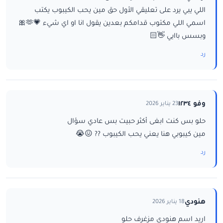
اللي يبي يرد على تعليقي الأول حق مين يحب الكيبوب يكتب
اسمي اللي مكتوب قدامكم بعدين يقول انا او اي شيء 💗🫶🎀
وبسس باايي 👋🏻
رد
وفو ١٢٣٤
23 يناير 2026
حلو بس كنت ابغى أكثر حبيت بس عادي سؤال
مين كيبوبي هنا يعني يحب الكيبوب ?? 😖😭
رد
هنودي
18 يناير 2026
اريد اسم هنودي مزغرف حلو