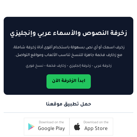
زخرفة النصوص والأسماء عربي وإنجليزي
زخرف اسمك أو أي نص بسهولة باستخدام أقوى أداة زخرفة شاملة،
مع زخارف فخمة جاهزة للنسخ تناسب الألعاب ومواقع التواصل.
زخرفة عربي • زخرفة إنجليزي • زخارف فخمة • نسخ فوري
ابدأ الزخرفة الآن
حمل تطبيق موقعنا
Download on the
Download on the
Google Play
App Store