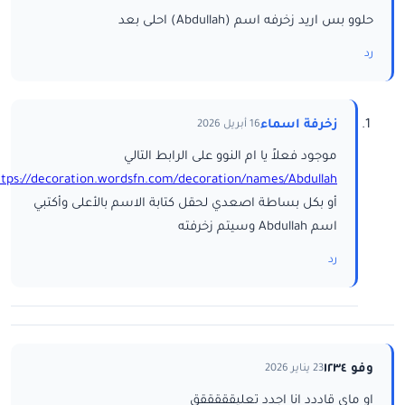
حلوو بس اريد زخرفه اسم (Abdullah) احلى بعد
رد
زخرفة اسماء
16 أبريل 2026
موجود فعلاً يا ام النوو على الرابط التالي
ttps://decoration.wordsfn.com/decoration/names/Abdullah/
أو بكل بساطة اصعدي لحقل كتابة الاسم بالأعلى وأكتبي
اسم Abdullah وسيتم زخرفته
رد
وفو ١٢٣٤
23 يناير 2026
او ماي قاددد انا اجدد تعليقققققق