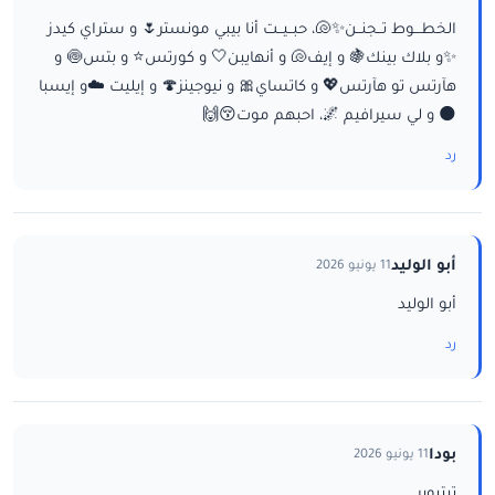
الخطـــوط تــجنــن✨🐚، حبــيــت أنا بيبي مونستر🌷 و ستراي كيدز
✨و بلاك بينك🍇 و إيف🐚 و أنهايبن🤍 و كورتس⭐ و بتس🍥 و
هآرتس تو هآرتس💖 و كاتساي🎀 و نيوجينز🍄 و إيليت ☁️و إيسبا
🌑 و لي سيرافيم 🌌، احبهم موت😚🙌
رد
أبو الوليد
11 يونيو 2026
أبو الوليد
رد
بودا
11 يونيو 2026
تيتيوبر