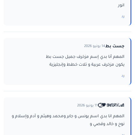
انور
رد
جست بط
14 يونيو 2026
المهم أنا بدي إسم مزخرف جميل جست بط
يكون مزخرف عربية و تلات خطط وإنجليزية
رد
ا𝒴𝒪𝒮ℛ𝒜💗⃝🌕
11 يونيو 2026
المهم انا بدي اسم يونس و جابر ومحمد وهيثم و آدم وإسلام و
نوح و خالد وقصي و