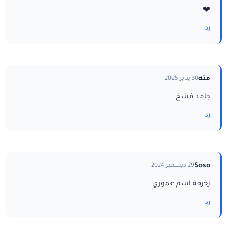
❤️
رد
منه
30 يناير 2025
جامد فشخ
رد
Soso
29 ديسمبر 2024
زخرفة اسم عموري
رد