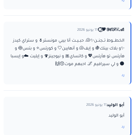
رد
ا𝒴𝒪𝒮ℛ𝒜💗⃝🌕
11 يونيو 2026
الخطـــوط تــجنــن✨🐚، حبــيــت أنا بيبي مونستر🌷 و ستراي كيدز
✨و بلاك بينك🍇 و إيف🐚 و أنهايبن🤍 و كورتس⭐ و بتس🍥 و
هآرتس تو هآرتس💖 و كاتساي🎀 و نيوجينز🍄 و إيليت ☁️و إيسبا
🌑 و لي سيرافيم 🌌، احبهم موت😚🙌
رد
أبو الوليد
11 يونيو 2026
أبو الوليد
رد