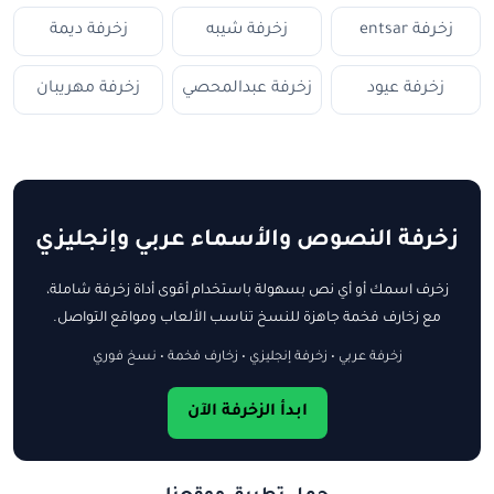
زخرفة entsar
زخرفة شيبه
زخرفة ديمة
زخرفة عيود
زخرفة عبدالمحصي
زخرفة مهريبان
زخرفة النصوص والأسماء عربي وإنجليزي
زخرف اسمك أو أي نص بسهولة باستخدام أقوى أداة زخرفة شاملة،
مع زخارف فخمة جاهزة للنسخ تناسب الألعاب ومواقع التواصل.
زخرفة عربي • زخرفة إنجليزي • زخارف فخمة • نسخ فوري
ابدأ الزخرفة الآن