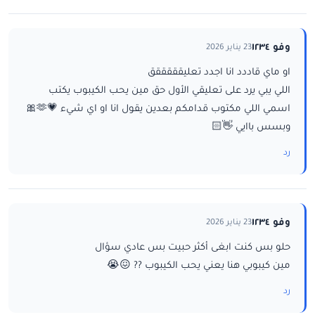
وفو ١٢٣٤
23 يناير 2026
او ماي قاددد انا اجدد تعليقققققق
اللي يبي يرد على تعليقي الأول حق مين يحب الكيبوب يكتب
اسمي اللي مكتوب قدامكم بعدين يقول انا او اي شيء 💗🫶🎀
وبسس باايي 👋🏻
رد
وفو ١٢٣٤
23 يناير 2026
حلو بس كنت ابغى أكثر حبيت بس عادي سؤال
مين كيبوبي هنا يعني يحب الكيبوب ?? 😖😭
رد