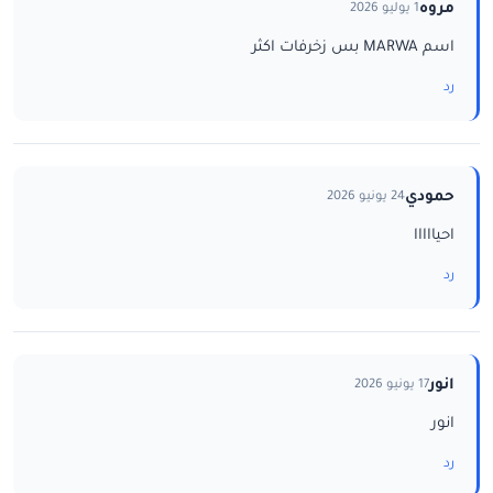
مروه
1 يوليو 2026
اسم MARWA بس زخرفات اكثر
رد
حمودي
24 يونيو 2026
احيااااا
رد
انور
17 يونيو 2026
انور
رد