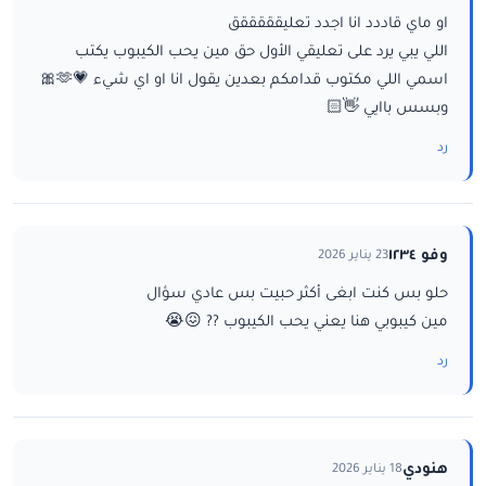
او ماي قاددد انا اجدد تعليقققققق
اللي يبي يرد على تعليقي الأول حق مين يحب الكيبوب يكتب
اسمي اللي مكتوب قدامكم بعدين يقول انا او اي شيء 💗🫶🎀
وبسس باايي 👋🏻
رد
وفو ١٢٣٤
23 يناير 2026
حلو بس كنت ابغى أكثر حبيت بس عادي سؤال
مين كيبوبي هنا يعني يحب الكيبوب ?? 😖😭
رد
هنودي
18 يناير 2026