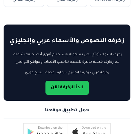
زخرفة النصوص والأسماء عربي وإنجليزي
زخرف اسمك أو أي نص بسهولة باستخدام أقوى أداة زخرفة شاملة،
مع زخارف فخمة جاهزة للنسخ تناسب الألعاب ومواقع التواصل.
زخرفة عربي • زخرفة إنجليزي • زخارف فخمة • نسخ فوري
ابدأ الزخرفة الآن
حمل تطبيق موقعنا
Download on the
Download on the