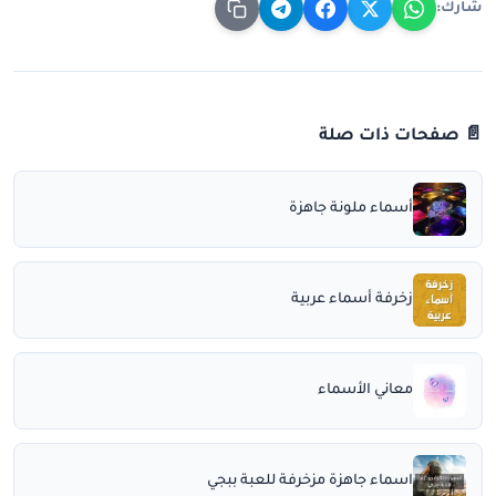
شارك:
📄 صفحات ذات صلة
أسماء ملونة جاهزة
زخرفة أسماء عربية
معاني الأسماء
اسماء جاهزة مزخرفة للعبة ببجي