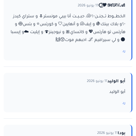
ا𝒴𝒪𝒮ℛ𝒜💗⃝🌕
11 يونيو 2026
الخطـــوط تــجنــن✨🐚، حبــيــت أنا بيبي مونستر🌷 و ستراي كيدز
✨و بلاك بينك🍇 و إيف🐚 و أنهايبن🤍 و كورتس⭐ و بتس🍥 و
هآرتس تو هآرتس💖 و كاتساي🎀 و نيوجينز🍄 و إيليت ☁️و إيسبا
🌑 و لي سيرافيم 🌌، احبهم موت😚🙌
رد
أبو الوليد
11 يونيو 2026
أبو الوليد
رد
بودا
11 يونيو 2026