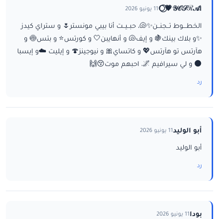
ا𝒴𝒪𝒮ℛ𝒜💗⃝🌕
11 يونيو 2026
الخطـــوط تــجنــن✨🐚، حبــيــت أنا بيبي مونستر🌷 و ستراي كيدز
✨و بلاك بينك🍇 و إيف🐚 و أنهايبن🤍 و كورتس⭐ و بتس🍥 و
هآرتس تو هآرتس💖 و كاتساي🎀 و نيوجينز🍄 و إيليت ☁️و إيسبا
🌑 و لي سيرافيم 🌌، احبهم موت😚🙌
رد
أبو الوليد
11 يونيو 2026
أبو الوليد
رد
بودا
11 يونيو 2026