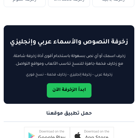
زخرفة النصوص والأسماء عربي وإنجليزي
زخرف اسمك أو أي نص بسهولة باستخدام أقوى أداة زخرفة شاملة،
مع زخارف فخمة جاهزة للنسخ تناسب الألعاب ومواقع التواصل.
زخرفة عربي • زخرفة إنجليزي • زخارف فخمة • نسخ فوري
ابدأ الزخرفة الآن
حمل تطبيق موقعنا
Download on the
Download on the