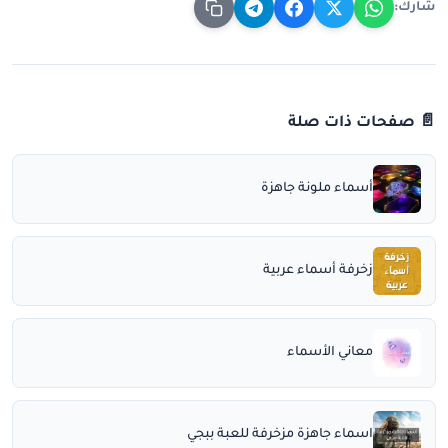
شارك:
📄 صفحات ذات صلة
أسماء ملونة جاهزة
زخرفة أسماء عربية
معاني الأسماء
اسماء جاهزة مزخرفة للعبة ببجي