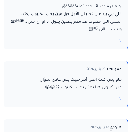
او ماي قاددد انا اجدد تعليقققققق
اللي يبي يرد على تعليقي الأول حق مين يحب الكيبوب يكتب
اسمي اللي مكتوب قدامكم بعدين يقول انا او اي شيء 💗🫶🎀
وبسس باايي 👋🏻
رد
وفو ١٢٣٤
23 يناير 2026
حلو بس كنت ابغى أكثر حبيت بس عادي سؤال
مين كيبوبي هنا يعني يحب الكيبوب ?? 😖😭
رد
هنودي
18 يناير 2026