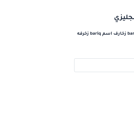
زخرفة اسم bariq بالانجليزي اسم بارق مزخرف بالانجليزي كيف أكتب اسم بارق بالانجليزي bareeq زخارف اسم bariq زخرفه