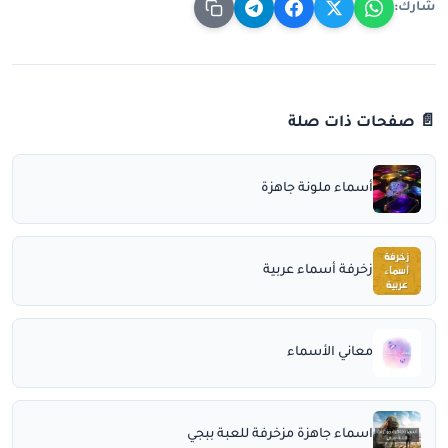
شارك:
📄 صفحات ذات صلة
أسماء ملونة جاهزة
زخرفة أسماء عربية
معاني الأسماء
اسماء جاهزة مزخرفة للعبة ببجي