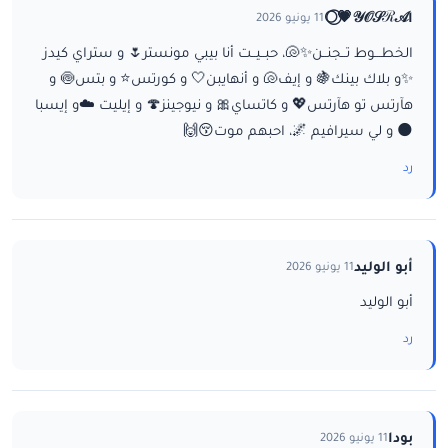
ا𝒴𝒪𝒮ℛ𝒜💗⃝🌕
11 يونيو 2026
الخطـــوط تــجنــن✨🐚، حبــيــت أنا بيبي مونستر🌷 و ستراي كيدز
✨و بلاك بينك🍇 و إيف🐚 و أنهايبن🤍 و كورتس⭐ و بتس🍥 و
هآرتس تو هآرتس💖 و كاتساي🎀 و نيوجينز🍄 و إيليت ☁️و إيسبا
🌑 و لي سيرافيم 🌌، احبهم موت😚🙌
رد
أبو الوليد
11 يونيو 2026
أبو الوليد
رد
بودا
11 يونيو 2026