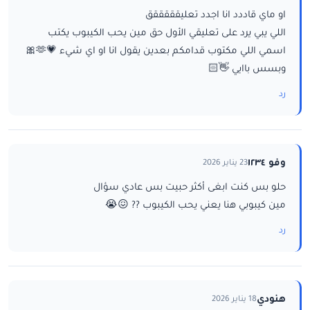
او ماي قاددد انا اجدد تعليقققققق
اللي يبي يرد على تعليقي الأول حق مين يحب الكيبوب يكتب
اسمي اللي مكتوب قدامكم بعدين يقول انا او اي شيء 💗🫶🎀
وبسس باايي 👋🏻
رد
وفو ١٢٣٤
23 يناير 2026
حلو بس كنت ابغى أكثر حبيت بس عادي سؤال
مين كيبوبي هنا يعني يحب الكيبوب ?? 😖😭
رد
هنودي
18 يناير 2026