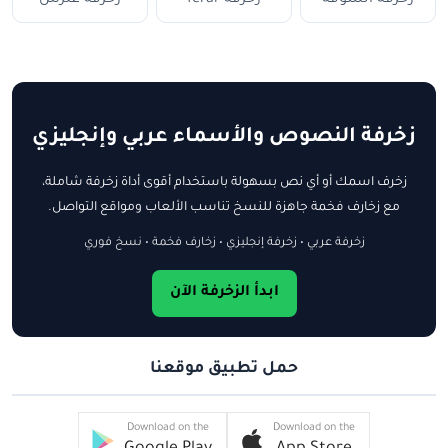
زخرفة النصوص والأسماء عربي وإنجليزي
زخرف اسمك أو أي نص بسهولة باستخدام أقوى أداة زخرفة شاملة،
مع زخارف فخمة جاهزة للنسخ تناسب الألعاب ومواقع التواصل.
زخرفة عربي • زخرفة إنجليزي • زخارف فخمة • نسخ فوري
ابدأ الزخرفة الآن
حمل تطبيق موقعنا
Download on the
Download on the