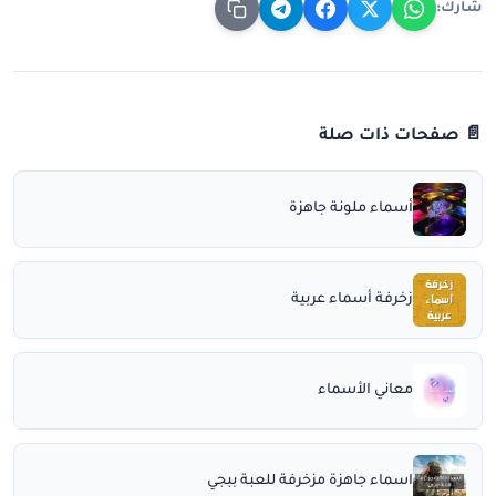
شارك:
📄 صفحات ذات صلة
أسماء ملونة جاهزة
زخرفة أسماء عربية
معاني الأسماء
اسماء جاهزة مزخرفة للعبة ببجي