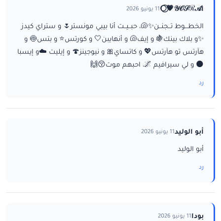
ا𝒴𝒪𝒮ℛ𝒜💗⃝🌕
11 يونيو 2026
الخطـــوط تــجنــن✨🐚، حبــيــت أنا بيبي مونستر🌷 و ستراي كيدز
✨و بلاك بينك🍇 و إيف🐚 و أنهايبن🤍 و كورتس⭐ و بتس🍥 و
هآرتس تو هآرتس💖 و كاتساي🎀 و نيوجينز🍄 و إيليت ☁️و إيسبا
🌑 و لي سيرافيم 🌌، احبهم موت😚🙌
رد
أبو الوليد
11 يونيو 2026
أبو الوليد
رد
بودا
11 يونيو 2026