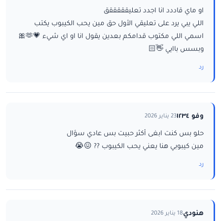
او ماي قاددد انا اجدد تعليقققققق
اللي يبي يرد على تعليقي الأول حق مين يحب الكيبوب يكتب
اسمي اللي مكتوب قدامكم بعدين يقول انا او اي شيء 💗🫶🎀
وبسس باايي 👋🏻
رد
وفو ١٢٣٤
23 يناير 2026
حلو بس كنت ابغى أكثر حبيت بس عادي سؤال
مين كيبوبي هنا يعني يحب الكيبوب ?? 😖😭
رد
هنودي
18 يناير 2026