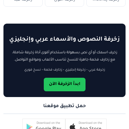
زخرفة النصوص والأسماء عربي وإنجليزي
زخرف اسمك أو أي نص بسهولة باستخدام أقوى أداة زخرفة شاملة،
مع زخارف فخمة جاهزة للنسخ تناسب الألعاب ومواقع التواصل.
زخرفة عربي • زخرفة إنجليزي • زخارف فخمة • نسخ فوري
ابدأ الزخرفة الآن
حمل تطبيق موقعنا
Download on the
Download on the