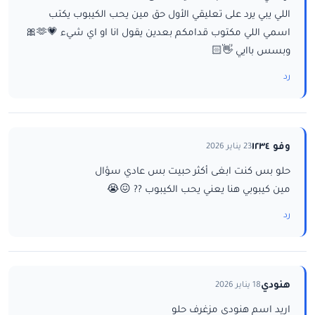
اللي يبي يرد على تعليقي الأول حق مين يحب الكيبوب يكتب
اسمي اللي مكتوب قدامكم بعدين يقول انا او اي شيء 💗🫶🎀
وبسس باايي 👋🏻
رد
وفو ١٢٣٤
23 يناير 2026
حلو بس كنت ابغى أكثر حبيت بس عادي سؤال
مين كيبوبي هنا يعني يحب الكيبوب ?? 😖😭
رد
هنودي
18 يناير 2026
اريد اسم هنودي مزغرف حلو