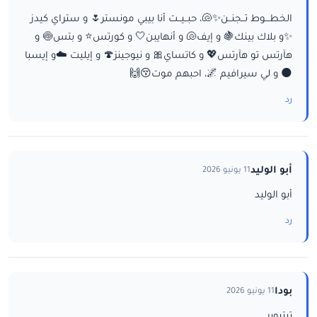
الخطـــوط تــجنــن✨🐚، حبــيــت أنا بيبي مونستر🌷 و ستراي كيدز
✨و بلاك بينك🍇 و إيف🐚 و أنهايبن🤍 و كورتس⭐ و بتس🍥 و
هآرتس تو هآرتس💖 و كاتساي🎀 و نيوجينز🍄 و إيليت ☁️و إيسبا
🌑 و لي سيرافيم 🌌، احبهم موت😚🙌
رد
أبو الوليد
11 يونيو 2026
أبو الوليد
رد
بودا
11 يونيو 2026
تيتيوبر