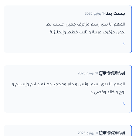
جست بط
14 يونيو 2026
المهم أنا بدي إسم مزخرف جميل جست بط
يكون مزخرف عربية و تلات خطط وإنجليزية
رد
ا𝒴𝒪𝒮ℛ𝒜💗⃝🌕
11 يونيو 2026
المهم انا بدي اسم يونس و جابر ومحمد وهيثم و آدم وإسلام و
نوح و خالد وقصي و
رد
ا𝒴𝒪𝒮ℛ𝒜💗⃝🌕
11 يونيو 2026