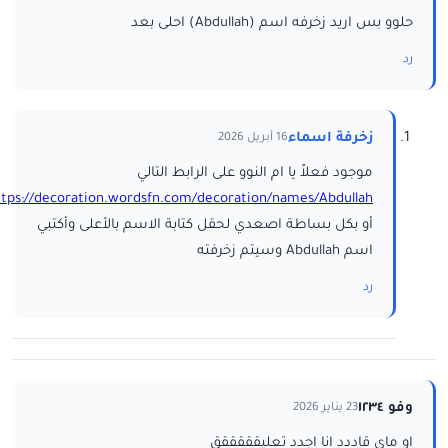
حلوو بس اريد زخرفه اسم (Abdullah) احلى بعد
رد
زخرفة اسماء
16 أبريل 2026
موجود فعلاً يا ام النوو على الرابط التالي
ttps://decoration.wordsfn.com/decoration/names/Abdullah/
أو بكل بساطة اصعدي لحقل كتابة الاسم بالأعلى وأكتبي
اسم Abdullah وسيتم زخرفته
رد
وفو ١٢٣٤
23 يناير 2026
او ماي قاددد انا اجدد تعليقققققق