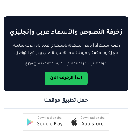
زخرفة النصوص والأسماء عربي وإنجليزي
زخرف اسمك أو أي نص بسهولة باستخدام أقوى أداة زخرفة شاملة،
مع زخارف فخمة جاهزة للنسخ تناسب الألعاب ومواقع التواصل.
زخرفة عربي • زخرفة إنجليزي • زخارف فخمة • نسخ فوري
ابدأ الزخرفة الآن
حمل تطبيق موقعنا
Download on the
Download on the
Google Play
App Store