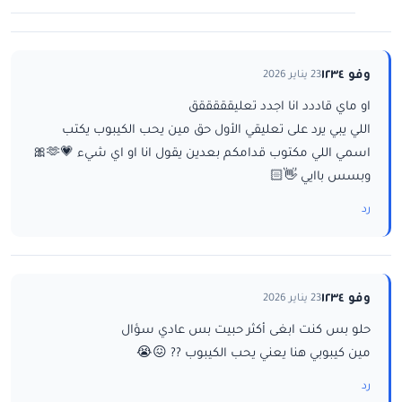
وفو ١٢٣٤
23 يناير 2026
او ماي قاددد انا اجدد تعليقققققق
اللي يبي يرد على تعليقي الأول حق مين يحب الكيبوب يكتب
اسمي اللي مكتوب قدامكم بعدين يقول انا او اي شيء 💗🫶🎀
وبسس باايي 👋🏻
رد
وفو ١٢٣٤
23 يناير 2026
حلو بس كنت ابغى أكثر حبيت بس عادي سؤال
مين كيبوبي هنا يعني يحب الكيبوب ?? 😖😭
رد