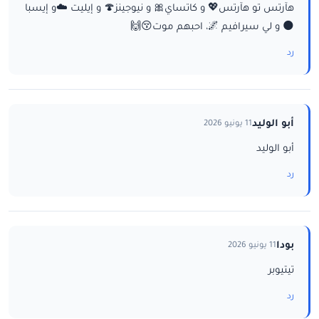
هآرتس تو هآرتس💖 و كاتساي🎀 و نيوجينز🍄 و إيليت ☁️و إيسبا
🌑 و لي سيرافيم 🌌، احبهم موت😚🙌
رد
أبو الوليد
11 يونيو 2026
أبو الوليد
رد
بودا
11 يونيو 2026
تيتيوبر
رد