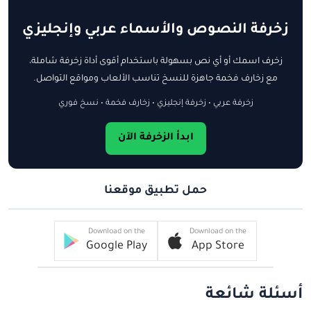
زخرفة النصوص والأسماء عربي وإنجليزي
زخرف اسمك أو أي نص بسهولة باستخدام أقوى أداة زخرفة شاملة،
مع زخارف فخمة جاهزة للنسخ تناسب الألعاب ومواقع التواصل.
زخرفة عربي • زخرفة إنجليزي • زخارف فخمة • نسخ فوري
ابدأ الزخرفة الآن
حمل تطبيق موقعنا
Download on the
Download on the
Google Play
App Store
أسئلة شائعة