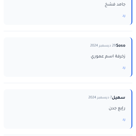
جامد فشخ
رد
Soso
29 ديسمبر 2024
زخرفة اسم عموري
رد
سهيل
7 ديسمبر 2024
رإيع جدن
رد