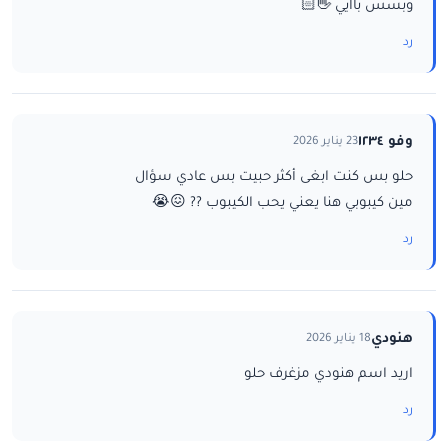
وبسس باايي 👋🏻
رد
وفو ١٢٣٤
23 يناير 2026
حلو بس كنت ابغى أكثر حبيت بس عادي سؤال
مين كيبوبي هنا يعني يحب الكيبوب ?? 😖😭
رد
هنودي
18 يناير 2026
اريد اسم هنودي مزغرف حلو
رد