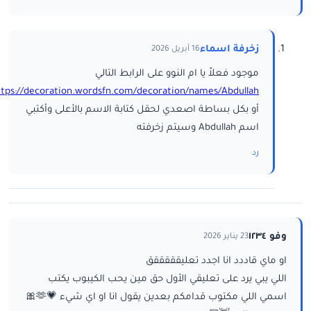
زخرفة اسماء
16 أبريل 2026
موجود فعلاً يا ام النوو على الرابط التالي
ttps://decoration.wordsfn.com/decoration/names/Abdullah/
أو بكل بساطة اصعدي لحقل كتابة الاسم بالأعلى وأكتبي
اسم Abdullah وسيتم زخرفته
رد
وفو ١٢٣٤
23 يناير 2026
او ماي قاددد انا اجدد تعليقققققق
اللي يبي يرد على تعليقي الأول حق مين يحب الكيبوب يكتب
اسمي اللي مكتوب قدامكم بعدين يقول انا او اي شيء 💗🫶🎀