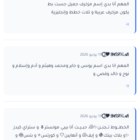
المهم أنا بدي إسم مزخرف جميل جست بط
يكون مزخرف عربية و تلات خطط وإنجليزية
رد
ا𝒴𝒪𝒮ℛ𝒜💗⃝🌕
11 يونيو 2026
المهم انا بدي اسم يونس و جابر ومحمد وهيثم و آدم وإسلام و
نوح و خالد وقصي و
رد
ا𝒴𝒪𝒮ℛ𝒜💗⃝🌕
11 يونيو 2026
الخطـــوط تــجنــن✨🐚، حبــيــت أنا بيبي مونستر🌷 و ستراي كيدز
✨و بلاك بينك🍇 و إيف🐚 و أنهايبن🤍 و كورتس⭐ و بتس🍥 و