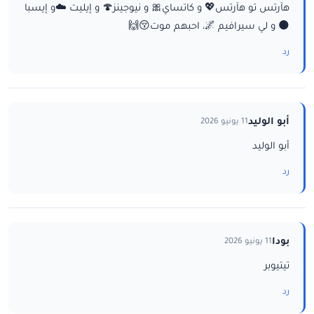
هآرتس تو هآرتس💖 و كاتساي🎀 و نيوجينز🍄 و إيليت ☁️و إيسبا
🌑 و لي سيرافيم 🌌، احبهم موت😚🙌
رد
أبو الوليد
11 يونيو 2026
أبو الوليد
رد
بودا
11 يونيو 2026
تيتيوبر
رد