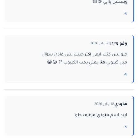
وبسس باايي 👋🏻
رد
وفو ١٢٣٤
23 يناير 2026
حلو بس كنت ابغى أكثر حبيت بس عادي سؤال
مين كيبوبي هنا يعني يحب الكيبوب ?? 😖😭
رد
هنودي
18 يناير 2026
اريد اسم هنودي مزغرف حلو
رد