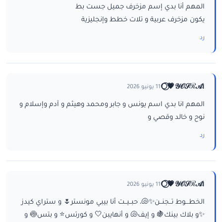
المهم أنا بدي إسم مزخرف جميل جست بط
يكون مزخرف عربية و تلات خطط وإنجليزية
رد
ا𝒴𝒪𝒮ℛ𝒜💗⃝🌕
11 يونيو 2026
المهم انا بدي اسم يونس و جابر ومحمد وهيثم و آدم وإسلام و
نوح و خالد وقصي و
رد
ا𝒴𝒪𝒮ℛ𝒜💗⃝🌕
11 يونيو 2026
الخطـــوط تــجنــن✨🐚، حبــيــت أنا بيبي مونستر🌷 و ستراي كيدز
✨و بلاك بينك🍇 و إيف🐚 و أنهايبن🤍 و كورتس⭐ و بتس🍥 و