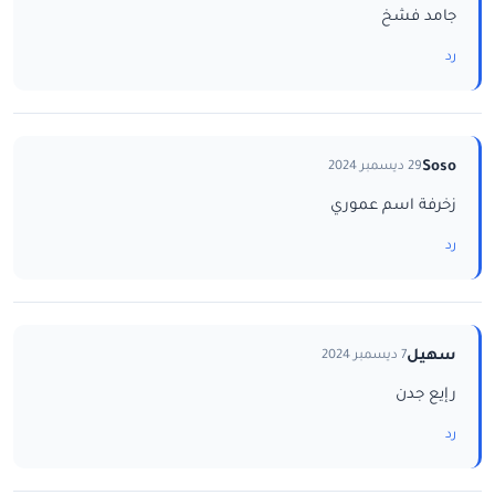
جامد فشخ
رد
Soso
29 ديسمبر 2024
زخرفة اسم عموري
رد
سهيل
7 ديسمبر 2024
رإيع جدن
رد