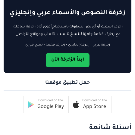
زخرفة النصوص والأسماء عربي وإنجليزي
زخرف اسمك أو أي نص بسهولة باستخدام أقوى أداة زخرفة شاملة،
مع زخارف فخمة جاهزة للنسخ تناسب الألعاب ومواقع التواصل.
زخرفة عربي • زخرفة إنجليزي • زخارف فخمة • نسخ فوري
ابدأ الزخرفة الآن
حمل تطبيق موقعنا
Download on the
Download on the
Google Play
App Store
أسئلة شائعة