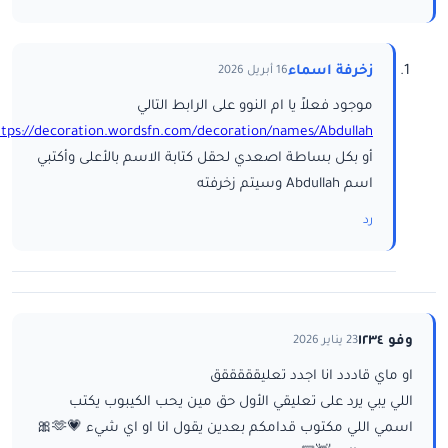
زخرفة اسماء
16 أبريل 2026
موجود فعلاً يا ام النوو على الرابط التالي
ttps://decoration.wordsfn.com/decoration/names/Abdullah/
أو بكل بساطة اصعدي لحقل كتابة الاسم بالأعلى وأكتبي
اسم Abdullah وسيتم زخرفته
رد
وفو ١٢٣٤
23 يناير 2026
او ماي قاددد انا اجدد تعليقققققق
اللي يبي يرد على تعليقي الأول حق مين يحب الكيبوب يكتب
اسمي اللي مكتوب قدامكم بعدين يقول انا او اي شيء 💗🫶🎀