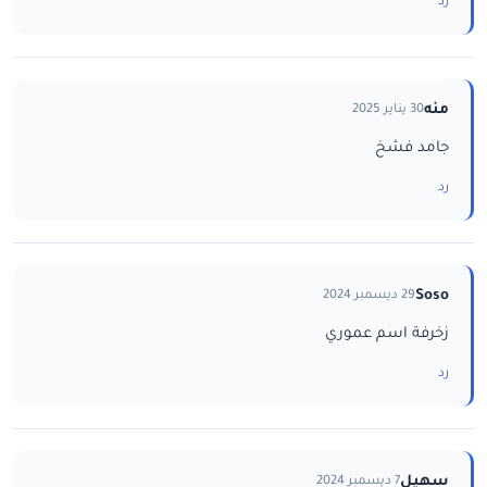
رد
منه
30 يناير 2025
جامد فشخ
رد
Soso
29 ديسمبر 2024
زخرفة اسم عموري
رد
سهيل
7 ديسمبر 2024