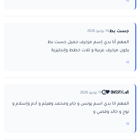
رد
جست بط
14 يونيو 2026
المهم أنا بدي إسم مزخرف جميل جست بط
يكون مزخرف عربية و تلات خطط وإنجليزية
رد
ا𝒴𝒪𝒮ℛ𝒜💗⃝🌕
11 يونيو 2026
المهم انا بدي اسم يونس و جابر ومحمد وهيثم و آدم وإسلام و
نوح و خالد وقصي و
رد