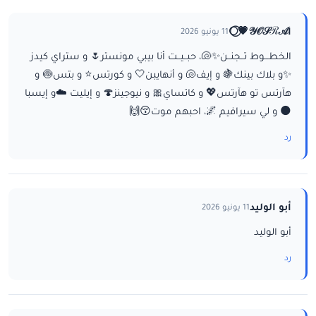
ا𝒴𝒪𝒮ℛ𝒜💗⃝🌕
11 يونيو 2026
الخطـــوط تــجنــن✨🐚، حبــيــت أنا بيبي مونستر🌷 و ستراي كيدز
✨و بلاك بينك🍇 و إيف🐚 و أنهايبن🤍 و كورتس⭐ و بتس🍥 و
هآرتس تو هآرتس💖 و كاتساي🎀 و نيوجينز🍄 و إيليت ☁️و إيسبا
🌑 و لي سيرافيم 🌌، احبهم موت😚🙌
رد
أبو الوليد
11 يونيو 2026
أبو الوليد
رد