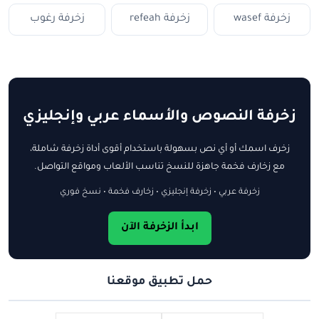
زخرفة wasef
زخرفة refeah
زخرفة رغوب
زخرفة النصوص والأسماء عربي وإنجليزي
زخرف اسمك أو أي نص بسهولة باستخدام أقوى أداة زخرفة شاملة،
مع زخارف فخمة جاهزة للنسخ تناسب الألعاب ومواقع التواصل.
زخرفة عربي • زخرفة إنجليزي • زخارف فخمة • نسخ فوري
ابدأ الزخرفة الآن
حمل تطبيق موقعنا