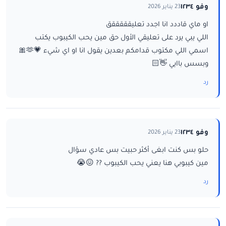
وفو ١٢٣٤
23 يناير 2026
او ماي قاددد انا اجدد تعليقققققق
اللي يبي يرد على تعليقي الأول حق مين يحب الكيبوب يكتب
اسمي اللي مكتوب قدامكم بعدين يقول انا او اي شيء 💗🫶🎀
وبسس باايي 👋🏻
رد
وفو ١٢٣٤
23 يناير 2026
حلو بس كنت ابغى أكثر حبيت بس عادي سؤال
مين كيبوبي هنا يعني يحب الكيبوب ?? 😖😭
رد