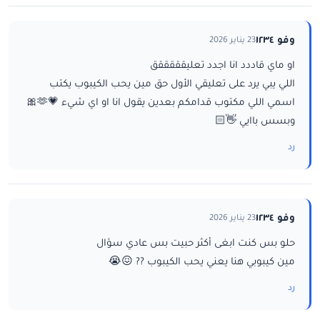
وفو ١٢٣٤
23 يناير 2026
او ماي قاددد انا اجدد تعليقققققق
اللي يبي يرد على تعليقي الأول حق مين يحب الكيبوب يكتب
اسمي اللي مكتوب قدامكم بعدين يقول انا او اي شيء 💗🫶🎀
وبسس باايي 👋🏻
رد
وفو ١٢٣٤
23 يناير 2026
حلو بس كنت ابغى أكثر حبيت بس عادي سؤال
مين كيبوبي هنا يعني يحب الكيبوب ?? 😖😭
رد