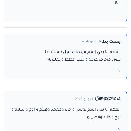
انور
رد
جست بط
14 يونيو 2026
المهم أنا بدي إسم مزخرف جميل جست بط
يكون مزخرف عربية و تلات خطط وإنجليزية
رد
ا𝒴𝒪𝒮ℛ𝒜💗⃝🌕
11 يونيو 2026
المهم انا بدي اسم يونس و جابر ومحمد وهيثم و آدم وإسلام و
نوح و خالد وقصي و
رد