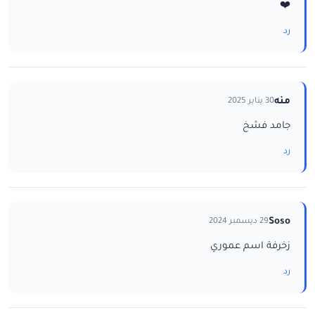
❤️
رد
منه
30 يناير 2025
جامد فشخ
رد
Soso
29 ديسمبر 2024
زخرفة اسم عموري
رد