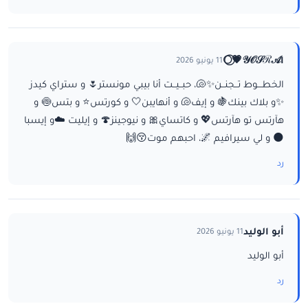
ا𝒴𝒪𝒮ℛ𝒜💗⃝🌕
11 يونيو 2026
الخطـــوط تــجنــن✨🐚، حبــيــت أنا بيبي مونستر🌷 و ستراي كيدز
✨و بلاك بينك🍇 و إيف🐚 و أنهايبن🤍 و كورتس⭐ و بتس🍥 و
هآرتس تو هآرتس💖 و كاتساي🎀 و نيوجينز🍄 و إيليت ☁️و إيسبا
🌑 و لي سيرافيم 🌌، احبهم موت😚🙌
رد
أبو الوليد
11 يونيو 2026
أبو الوليد
رد